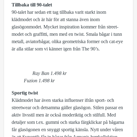
Tillbaka till 90-talet
90-talet har sedan ett tag tillbaka varit starkt inom
klädmodet och är här för att stanna även inom
glasögonmodet. Mycket inspiration kommer från street-
modet och graffitti, men med en twist. Smala bågar i tunn
metall, aviatorbågar, olika geometriska former och cat-eye
är alla stilar som vi känner igen från The 90’s.
Ray Ban 1.498 kr
Fuzion 1.498 kr
Sportig twist
Klädmodet har även starka influenser ifrån sport- och
streetwear och detsamma gäller glasögon. Stilen passar en
aktiv livsstil men är också moderiktig och stilfull. Med
detaljer som t.ex. gummi och starka färgklickar på bågarna
får glasögonen en snyggt sportig känsla. Nytt under våren
är att Synoptik får in bågar från Armanis herrkollektion,