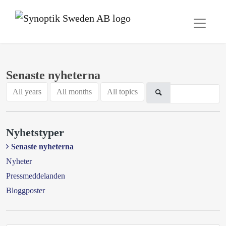
Senaste nyheterna
All years
All months
All topics
Nyhetstyper
Senaste nyheterna
Nyheter
Pressmeddelanden
Bloggposter