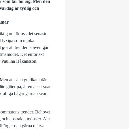
r som tar för sig. Men den
vardag är tydlig och
mmar.
iktigare för oss det senaste
igt lyxiga som mjuka
gt gör att trenderna även går
emmamodet. Det euforiskt
er Paulina Håkansson.
en att sätta guldkant där
te gitter på, är en accessoar
aftiga bågar gärna i svart.
ch sommarens trender. Behovet
och abstrakta mönster. Allt
llfärger och gärna djärva