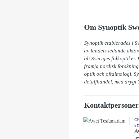
Om Synoptik Sw
Synoptik etablerades i S
av landets ledande aktör
bli Sveriges folkoptiker.
främja nordisk forskning 
optik och oftalmologi. S
detaljhandel, med drygt 7
Kontaktpersoner
CH
S
A