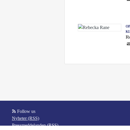
OP
K
R
Follow us
Nyheter (RSS)
Pressmeddelanden (RSS)