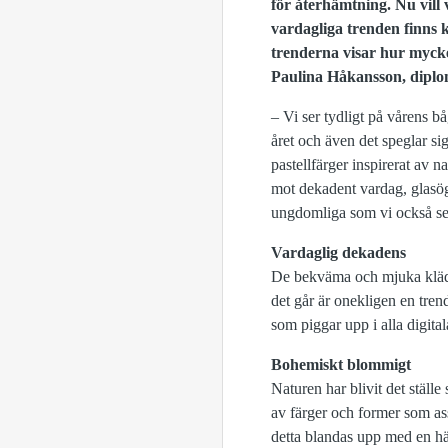
för återhämtning. Nu vill 
vardagliga trenden finns 
trenderna visar hur myck
Paulina Håkansson, diplom
– Vi ser tydligt på vårens båg
året och även det speglar sig
pastellfärger inspirerat av n
mot dekadent vardag, glasög
ungdomliga som vi också ser 
Vardaglig dekadens
De bekväma och mjuka kläde
det går är onekligen en tren
som piggar upp i alla digit
Bohemiskt blommigt
Naturen har blivit det ställ
av färger och former som a
detta blandas upp med en här