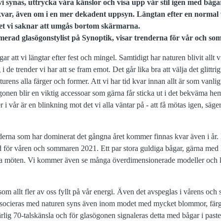
vi synas, uttrycka våra känslor och visa upp vår stil igen med båga
kvar, även om i en mer dekadent uppsyn. Längtan efter en normal 
et vi saknar att umgås bortom skärmarna.
erad glasögonstylist på Synoptik, visar trenderna för vår och so
ar att vi längtar efter fest och mingel. Samtidigt har naturen blivit allt v
 i de trender vi har att se fram emot. Det går lika bra att välja det glittr
aturens alla färger och former. Att vi har tid kvar innan allt är som vanli
onen blir en viktig accessoar som gärna får sticka ut i det bekväma h
i vår är en blinkning mot det vi alla väntar på - att få mötas igen, säg
rna som har dominerat det gångna året kommer finnas kvar även i år. M
d för våren och sommaren 2021. Ett par stora guldiga bågar, gärna med li
ala möten. Vi kommer även se många överdimensionerade modeller och kr
e som allt fler av oss fyllt på vår energi. Även det avspeglas i vårens o
ssocieras med naturen syns även inom modet med mycket blommor, färg 
lig 70-talskänsla och för glasögonen signaleras detta med bågar i paste