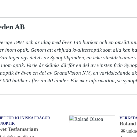
eden AB
verige 1991 och är idag med över 140 butiker och en omsättning
er inom optik. Genom att erbjuda kvalitetsoptik som alla kan ha
 Företaget ägs delvis av Synoptikfonden, en icke vinstdrivande sti
inom optik. Varje år skänks därför en del av vinsten från Synopt
ynoptik är även en del av GrandVision N.V., en världsledande ak
.000 butiker i fler än 40 länder. För mer information, se synopt
EF FÖR KLINISKA FRÅGOR
VERKSTÄ
Roland
YNOPTIK
wet Tesfamariam
unk
ate@synoptik.se