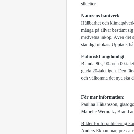
siluetter.
Naturens hantverk
Hållbarhet och klimatpåverka
många på allvar bestämt sig
medvetna inköp. Även det ser
ständigt utökas. Upptäck h
Euforiskt ungdomligt
Blanda 80-, 90- och 00-talet
glada 20-talet igen. Den fä
och välkomna det nya ska det
För mer information:
Paulina Håkansson, glasögon
Marielle Wernoltz, Brand a
Bilder för fri publicering ko
Anders Ekhammar, pressansv