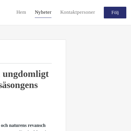
Hem
Nyheter
Kontaktpersoner
Följ
h ungdomligt
 säsongens
g och naturens revansch