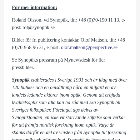
För mer information:
Roland Olsson, vd Synoptik, tfn: +46 (0)70-190 11 13, e-
post: rol@synoptik.se
Bilder för fri publicering kontakta: Olof Mattson, tfn: +46
(0)70-958 96 31, e-post:
olof.mattson@perspective.se
Se Synoptiks pressrum på Mynewsdesk för fler
pressbilder.
Synoptik
etablerades i Sverige 1991 och är idag med över
120 butiker och en omsättning nära en miljard en av
landets ledande aktörer inom optik. Genom att erbjuda
kvalitetsoptik som alla kan ha råd med ska Synoptik bli
Sveriges folkoptiker. Företaget ägs delvis av
Synoptikfonden, en icke vinstdrivande stiftelse som verkar
för att främja nordisk forskning inom optik. Varje år
skänks därför en del av vinsten från Synoptik till forskning
inom optik och oftalmologi. Synoptik är även en del av