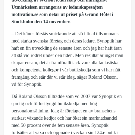
Utmärkelsen arrangeras av ledarskapssajten
motivation.se som delar ut priset på Grand Hôtel i
Stockholm den 14 november.
– Det känns förstås smickrande att stå i final tillsammans
med starka svenska företag och deras ledare. Synoptik har
haft en fin utveckling de senaste åren och jag har haft äran
att stå vid rodret under den tiden. Men resultat är inget man
skapar ensam, det är framförallt tack vare alla fantastiska
och kompetenta kollegor i vår butikskedja som vi har nått
framgång och står där vi står idag, säger Roland Olsson,
vd för Synoptik.
Då Roland Olsson tillträdde som vd 2007 var Synoptik en
spretig och förlusttyngd butikskedja med hög
personalomsättning. Idag är företaget en av branschens
starkast växande kedjor och har ökat sin marknadsandel
med 50 procent över de fem senaste åren. Synoptik
fortsätter att växa och öppnade i veckan sin 124:e butik i