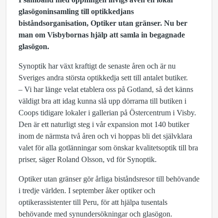
glasögoninsamling till optikkedjans
biståndsorganisation, Optiker utan gränser. Nu ber
man om Visbybornas hjälp att samla in begagnade
glasögon.
Synoptik har växt kraftigt de senaste åren och är nu
Sveriges andra största optikkedja sett till antalet butiker.
– Vi har länge velat etablera oss på Gotland, så det känns
väldigt bra att idag kunna slå upp dörrarna till butiken i
Coops tidigare lokaler i gallerian på Östercentrum i Visby.
Den är ett naturligt steg i vår expansion mot 140 butiker
inom de närmsta två åren och vi hoppas bli det självklara
valet för alla gotlänningar som önskar kvalitetsoptik till bra
priser, säger Roland Olsson, vd för Synoptik.
Optiker utan gränser gör årliga biståndsresor till behövande
i tredje världen. I september åker optiker och
optikerassistenter till Peru, för att hjälpa tusentals
behövande med synundersökningar och glasögon.