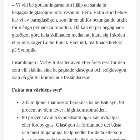
– Vi vill be gotlänningarna om hjälp att samla in
begagnade glasögon inför resan till Peru. Extra stort behov
har vi av barnglasögon, som är en alltför betungande utgift
för många peruanska föräldrar. Då kan ett par begagnade
glasögon göra hela skillnaden mellan att klara sig i skolan
eller inte, säger Lottie Funck Ekelund, marknadsdirektör
på Synoptik.
Insamlingen i Visby fortsätter även efter årets resa för den
som vill skänka sina begagnade glasögon och solglasögon,
som då går till kommande biståndsresor.
Fakta om världens syn*
285 miljoner människor beräknas ha nedsatt syn, 90
procent av dem lever i låginkomstområden.
80 procent av alla synnedsättningar kan avhjälpas
eller förebyggas. Glasögon är fortfarande det bästa
och mest tillgängliga hjälpmedlet för detta eftersom
just okorrigerade brytningsfel är den främsta orsaken