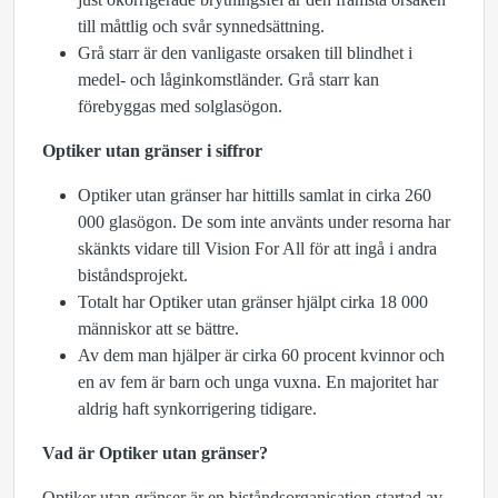
till måttlig och svår synnedsättning.
Grå starr är den vanligaste orsaken till blindhet i
medel- och låginkomstländer. Grå starr kan
förebyggas med solglasögon.
Optiker utan gränser i siffror
Optiker utan gränser har hittills samlat in cirka 260
000 glasögon. De som inte använts under resorna har
skänkts vidare till Vision For All för att ingå i andra
biståndsprojekt.
Totalt har Optiker utan gränser hjälpt cirka 18 000
människor att se bättre.
Av dem man hjälper är cirka 60 procent kvinnor och
en av fem är barn och unga vuxna. En majoritet har
aldrig haft synkorrigering tidigare.
Vad är Optiker utan gränser?
Optiker utan gränser är en biståndsorganisation startad av