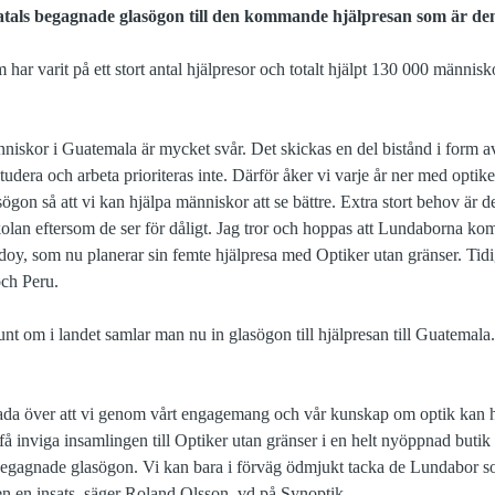
tals begagnade glasögon till den kommande hjälpresan som är den
har varit på ett stort antal hjälpresor och totalt hjälpt 130 000 människo
niskor i Guatemala är mycket svår. Det skickas en del bistånd i form 
studera och arbeta prioriteras inte. Därför åker vi varje år ner med opti
ögon så att vi kan hjälpa människor att se bättre. Extra stort behov är
kolan eftersom de ser för dåligt. Jag tror och hoppas att Lundaborna ko
oy, som nu planerar sin femte hjälpresa med Optiker utan gränser. Tidi
och Peru.
nt om i landet samlar man nu in glasögon till hjälpresan till Guatemala.
lada över att vi genom vårt engagemang och vår kunskap om optik kan h
tt få inviga insamlingen till Optiker utan gränser i en helt nyöppnad butik
begagnade glasögon. Vi kan bara i förväg ödmjukt tacka de Lundabor s
en en insats, säger Roland Olsson, vd på Synoptik