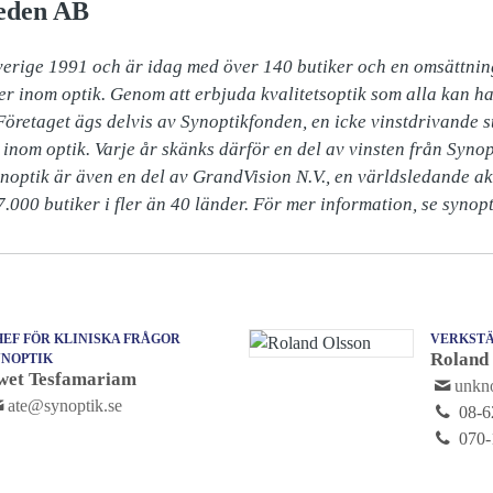
eden AB
verige 1991 och är idag med över 140 butiker och en omsättning
er inom optik. Genom att erbjuda kvalitetsoptik som alla kan ha
 Företaget ägs delvis av Synoptikfonden, en icke vinstdrivande sti
inom optik. Varje år skänks därför en del av vinsten från Synopt
ynoptik är även en del av GrandVision N.V., en världsledande ak
.000 butiker i fler än 40 länder. För mer information, se synopt
EF FÖR KLINISKA FRÅGOR
VERKSTÄ
Roland
YNOPTIK
wet Tesfamariam
unk
ate@synoptik.se
08-6
070-