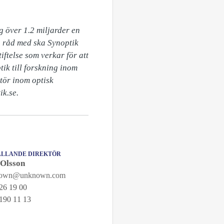
 över 1.2 miljarder en 
 råd med ska Synoptik 
ftelse som verkar för att 
ik till forskning inom 
tör inom optisk 
ik.se.
LLANDE DIREKTÖR
 Olsson
nown@unknown.com
26 19 00
190 11 13