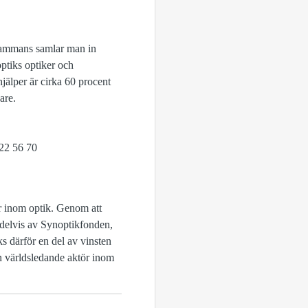
lsammans samlar man in
optiks optiker och
älper är cirka 60 procent
are.
222 56 70
r inom optik. Genom att
 delvis av Synoptikfonden,
ks därför en del av vinsten
en världsledande aktör inom