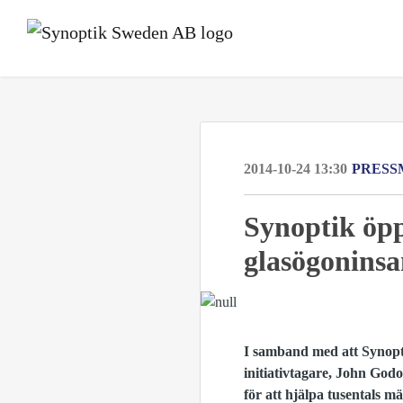
2014-10-24 13:30
PRESS
Synoptik öpp
glasögoninsa
I samband med att Synopt
initiativtagare, John God
för att hjälpa tusentals m