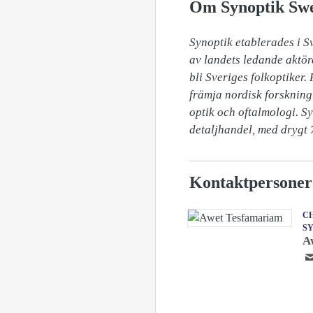
Om Synoptik Sw
Synoptik etablerades i S
av landets ledande aktör
bli Sveriges folkoptiker.
främja nordisk forskning 
optik och oftalmologi. S
detaljhandel, med drygt 7
Kontaktpersoner
CH
S
A