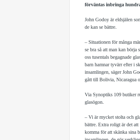
förväntas inbringa hundra
John Godoy är eldsjälen som 
de kan se bättre.
– Situationen för många män
se bra så att man kan börja 
oss tusentals begagnade glas
barn hamnar tyvärr efter i s
insamlingen, säger John God
gått till Bolivia, Nicaragua 
Via Synoptiks 109 butiker ru
glasögon.
– Vi är mycket stolta och g
bättre. Extra roligt är det a
komma för att skänka sina 
insamlingen, de gör verklig