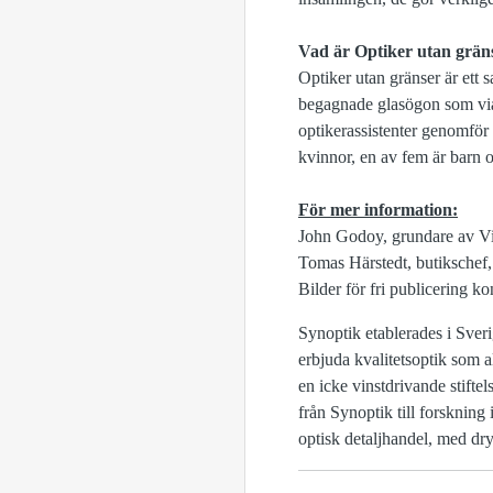
Vad är Optiker utan grän
Optiker utan gränser är ett
begagnade glasögon som via å
optikerassistenter genomför
kvinnor, en av fem är barn o
För mer information:
John Godoy, grundare av Visi
Tomas Härstedt, butikschef
Bilder för fri publicering k
Synoptik etablerades i Sver
erbjuda kvalitetsoptik som a
en icke vinstdrivande stifte
från Synoptik till forsknin
optisk detaljhandel, med dry