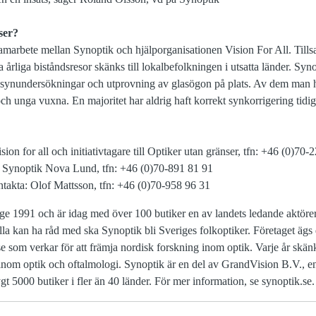
ser?
 samarbete mellan Synoptik och hjälporganisationen Vision For All. Til
rliga biståndsresor skänks till lokalbefolkningen i utsatta länder. Syn
 synundersökningar och utprovning av glasögon på plats. Av dem man hj
ch unga vuxna. En majoritet har aldrig haft korrekt synkorrigering tidig
on for all och initiativtagare till Optiker utan gränser, tfn: +46 (0)70-
, Synoptik Nova Lund, tfn: +46 (0)70-891 81 91
ontakta: Olof Mattsson, tfn: +46 (0)70-958 96 31
ige 1991 och är idag med över 100 butiker en av landets ledande aktöre
lla kan ha råd med ska Synoptik bli Sveriges folkoptiker. Företaget ägs
lse som verkar för att främja nordisk forskning inom optik. Varje år skän
g inom optik och oftalmologi. Synoptik är en del av GrandVision B.V., 
gt 5000 butiker i fler än 40 länder. För mer information, se synoptik.se.