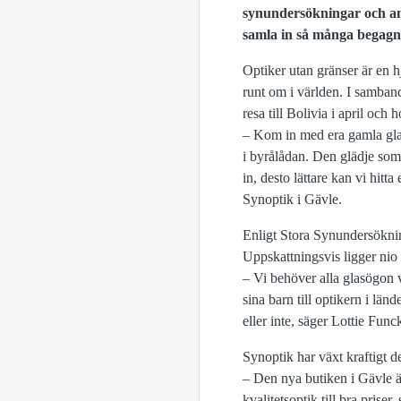
synundersökningar och a
samla in så många begagn
Optiker utan gränser är en h
runt om i världen. I samban
resa till Bolivia i april och
– Kom in med era gamla gla
i byrålådan. Den glädje som i
in, desto lättare kan vi hitt
Synoptik i Gävle.
Enligt Stora Synundersöknin
Uppskattningsvis ligger nio
– Vi behöver alla glasögon v
sina barn till optikern i lä
eller inte, säger Lottie Fu
Synoptik har växt kraftigt de
– Den nya butiken i Gävle är
kvalitetsoptik till bra prise