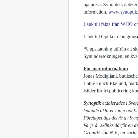
hjälpresa. Synoptiks optike
information,
www.synoptik.
Länk till fakta från WHO om
Länk till Optiker utan grän
*Uppskattning utifrån att sj
Synundersökningen, en kvan
För mer information:
Jonas Modigliani, butiksche
Lottie Funck Ekelund, markn
Bilder för fri publicering 
Synoptik
etablerades i Sve
ledande aktörer inom optik.
Företaget ägs delvis av Syno
Varje år skänks därför en de
GrandVision N.V., en världs