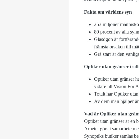
Fakta om världens syn
253 miljoner människor
80 procent av alla synn
Glasögon är fortfarande
främsta orsaken till må
Grå starr är den vanlig
Optiker utan gränser i sif
Optiker utan gränser h
vidare till Vision For A
Totalt har Optiker utan
Av dem man hjälper är c
Vad är Optiker utan grän
Optiker utan gränser är en bi
Arbetet görs i samarbete med
Synoptiks butiker samlas be