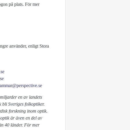
ögon på plats. För mer
ngre använder, enligt Stora
.se
se
hammar@perspective.se
miljarder en av landets
bli Sveriges folkoptiker.
rdisk forskning inom optik.
noptik är även en del av
 än 40 länder. För mer