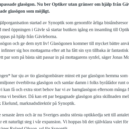
npassade glasögon.
Nu ber Optiker utan gränser om hjälp från Gä
ade glasögon som möjligt.
jälporganisation startad av Synoptik som genomför årliga biståndsresor t
d med öppningen i Gävle så startar butiken igång en insamling till Op
 hoppas på hjälp från Gävleborna.
sögon och ge dem nytt liv! Glasögonen kommer till mycket bättre anv
nfinner sig hos mottagarna efter att ha fått sin syn tillbaka är fantastisk
a ett par som på bästa sätt passar in på mottagarens synfel, säger Jonas M
gen* har sju av tio glasögonbärare minst ett par glasögon hemma som d
 miljoner överblivna glasögon och samlar damm i folks byrålådor runt o
i kan få och extra stort behov har vi av barnglasögon eftersom många för
nderna vi besöker. Då kan ett par begagnade glasögon göra skillnaden mella
nck Ekelund, marknadsdirektör på Synoptik.
 senaste åren och är nu Sveriges andra största optikkedja sett till antalet
 ett naturligt steg i vår expansion. Vi hoppas bli det självklara valet f
r, säger Roland Olsson, vd för Synoptik.