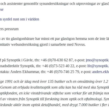
r och assistenter genomför synundersökningar och utprovningar av glas
se
 synfel runt om i världen
sers pressrum
u av tio glasögonbärare har minst ett par glasögon hemma som de inte lä
titativ webundersökning gjord i samarbete med Novus.
f på Synoptik i Gävle, tfn: +46 (0)70-630 62 87, e-post:
jmo@synoptik
adsdirektör Synoptik, tfn: +46 (0)73-523 40 22, e-post:
lfe@synoptik.
kontakta: Anders Ekhammar, tfn: +46 (0)70-746 25 79, e-post:
anders.ek
rige 1991 och är idag med över 135 butiker och en omsättning över 1.2 
 Genom att erbjuda kvalitetsoptik som alla kan ha råd med ska Synoptik 
ptikfonden, en icke vinstdrivande stiftelse som verkar för att främja no
l av vinsten från Synoptik till forskning inom optik och oftalmologi. Sy
ledande aktör inom optisk detaljhandel, med drygt 7.000 butiker i fler