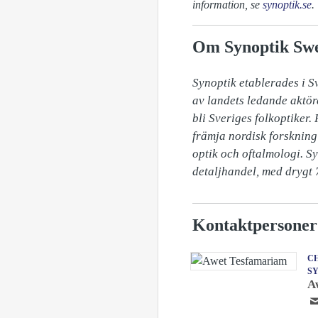
information, se
synoptik.se
.
Om Synoptik Sw
Synoptik etablerades i S
av landets ledande aktör
bli Sveriges folkoptiker.
främja nordisk forskning 
optik och oftalmologi. S
detaljhandel, med drygt 7
Kontaktpersoner
CH
S
A