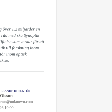
 över 1.2 miljarder en 
 råd med ska Synoptik 
ftelse som verkar för att 
ik till forskning inom 
tör inom optisk 
ik.se.
LLANDE DIREKTÖR
 Olsson
nown@unknown.com
26 19 00