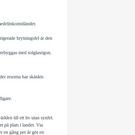
medelinkomstländer.
rrigerade brytningsfel är den
 förebyggas med solglasögon.
der resorna har skänkts
digare.
lden till ett liv utan synfel.
 på plats i landet. Via
r en gång per år gör en