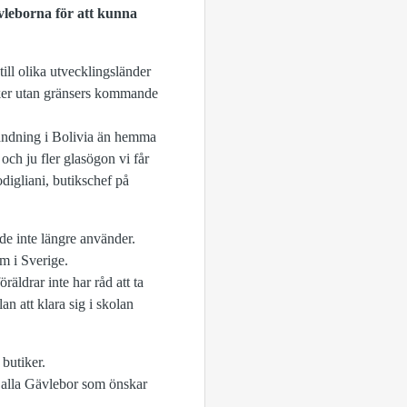
vleborna för att kunna
ill olika utvecklingsländer
tiker utan gränsers kommande
ändning i Bolivia än hemma
 och ju fler glasögon vi får
odigliani, butikschef på
e inte längre använder.
m i Sverige.
äldrar inte har råd att ta
n att klara sig i skolan
 butiker.
ör alla Gävlebor som önskar