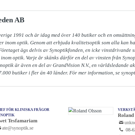
eden AB
verige 1991 och är idag med över 140 butiker och en omsättning
er inom optik. Genom att erbjuda kvalitetsoptik som alla kan ha
 Företaget ägs delvis av Synoptikfonden, en icke vinstdrivande sti
inom optik. Varje år skänks därför en del av vinsten från Synopt
ynoptik är även en del av GrandVision N.V., en världsledande ak
.000 butiker i fler än 40 länder. För mer information, se synopt
EF FÖR KLINISKA FRÅGOR
VERKSTÄ
Roland
YNOPTIK
wet Tesfamariam
unk
ate@synoptik.se
08-6