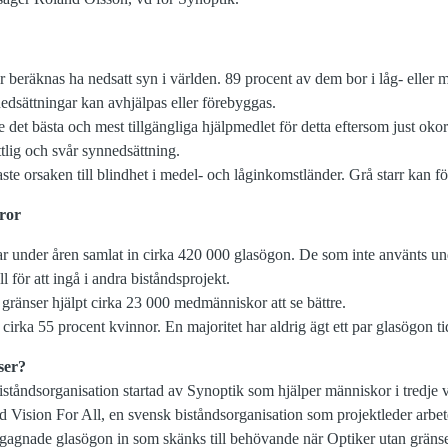
 beräknas ha nedsatt syn i världen. 89 procent av dem bor i låg- eller 
edsättningar kan avhjälpas eller förebyggas.
 det bästa och mest tillgängliga hjälpmedlet för detta eftersom just oko
ttlig och svår synnedsättning.
aste orsaken till blindhet i medel- och låginkomstländer. Grå starr kan
fror
ar under åren samlat in cirka 420 000 glasögon. De som inte använts un
ll för att ingå i andra biståndsprojekt.
 gränser hjälpt cirka 23 000 medmänniskor att se bättre.
irka 55 procent kvinnor. En majoritet har aldrig ägt ett par glasögon ti
ser?
ståndsorganisation startad av Synoptik som hjälper människor i tredje vär
 Vision For All, en svensk biståndsorganisation som projektleder arbetet
gagnade glasögon in som skänks till behövande när Optiker utan gränse