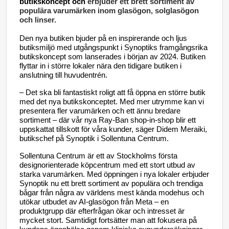
butikskoncept och
erbjuder ett brett sortiment av
populära varumärken inom glasögon, solglasögon
och linser.
Den nya butiken bjuder på en inspirerande och ljus
butiksmiljö med utgångspunkt i Synoptiks framgångsrika
butikskoncept som lanserades i början av 2024. Butiken
flyttar in i större lokaler nära den tidigare butiken i
anslutning till huvudentrén.
– Det ska bli fantastiskt roligt att få öppna en större butik
med det nya butikskonceptet. Med mer utrymme kan vi
presentera fler varumärken och ett ännu bredare
sortiment – där vår nya Ray-Ban shop-in-shop blir ett
uppskattat tillskott för våra kunder, säger Didem Meraiki,
butikschef på Synoptik i Sollentuna Centrum.
Sollentuna Centrum är ett av Stockholms första
designorienterade köpcentrum med ett stort utbud av
starka varumärken.
Med öppningen i nya lokaler
erbjuder
Synoptik nu ett brett sortiment av populära och trendiga
bågar från några av världens mest kända modehus och
utökar utbudet av AI-glasögon från Meta – en
produktgrupp där efterfrågan ökar och intresset är
mycket stort. Samtidigt fortsätter man att fokusera på