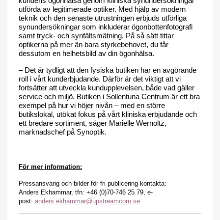
kundens ögonhälsa genom kliniska synundersökningar
utförda av legitimerade optiker.
Med hjälp av modern
teknik och den senaste utrustningen erbjuds utförliga
synundersökningar som inkluderar ögonbottenfotografi
samt tryck- och synfältsmätning. På så sätt tittar
optikerna på mer än bara styrkebehovet, du får
dessutom en helhetsbild av din ögonhälsa.
– Det är tydligt att den fysiska butiken har en avgörande
roll i vårt kunderbjudande. Därför är det viktigt att vi
fortsätter att utveckla kundupplevelsen, både vad gäller
service och miljö. Butiken i Sollentuna Centrum är ett bra
exempel på hur vi höjer nivån –
med en större
butikslokal, utökat fokus på vårt kliniska erbjudande och
ett bredare sortiment,
säger Marielle Wernoltz,
marknadschef på Synoptik.
För mer information:
Pressansvarig och bilder för fri publicering kontakta:
Anders Ekhammar, tfn: +46 (0)70-746 25 79, e-
post:
anders.ekhammar@upstreamcom.se