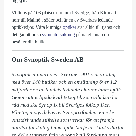
dig själv.
Vi finns på 103 platser runt om i Sverige, från Kiruna i
norr till Malmö i söder och är en av Sveriges ledande
optikkedjor. Våra kunniga
optiker
står alltid till tjänst och
det går att boka
synundersökning
på nätet innan du
besöker din butik.
Om Synoptik Sweden AB
Synoptik etablerades i Sverige 1991 och är idag 
med över 140 butiker och en omsättning över 1.2 
miljarder en av landets ledande aktörer inom optik. 
Genom att erbjuda kvalitetsoptik som alla kan ha 
råd med ska Synoptik bli Sveriges folkoptiker. 
Företaget ägs delvis av Synoptikfonden, en icke 
vinstdrivande stiftelse som verkar för att främja 
nordisk forskning inom optik. Varje år skänks därför 
en del av vinsten från Synoptik till forskning inom 