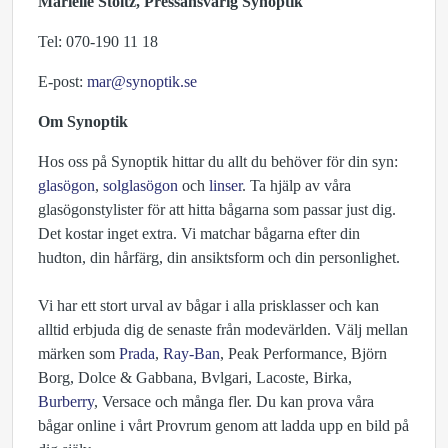
Marielle Stoltz, Pressansvarig Synoptik
Tel: 070-190 11 18
E-post:
mar@synoptik.se
Om Synoptik
Hos oss på Synoptik hittar du allt du behöver för din syn:
glasögon
,
solglasögon
och
linser
. Ta hjälp av våra
glasögonstylister för att hitta bågarna som passar just dig.
Det kostar inget extra. Vi matchar bågarna efter din
hudton, din hårfärg, din ansiktsform och din personlighet.
Vi har ett stort urval av bågar i alla prisklasser och kan
alltid erbjuda dig de senaste från modevärlden. Välj mellan
märken som
Prada
,
Ray-Ban
, Peak Performance, Björn
Borg, Dolce & Gabbana, Bvlgari, Lacoste, Birka,
Burberry
, Versace och många fler. Du kan prova våra
bågar online i vårt Provrum genom att ladda upp en bild på