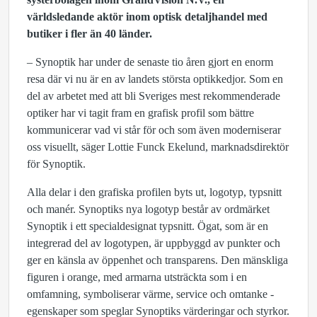
världsledande aktör inom optisk detaljhandel med
butiker i fler än 40 länder.
– Synoptik har under de senaste tio åren gjort en enorm
resa där vi nu är en av landets största optikkedjor. Som en
del av arbetet med att bli Sveriges mest rekommenderade
optiker har vi tagit fram en grafisk profil som bättre
kommunicerar vad vi står för och som även moderniserar
oss visuellt, säger Lottie Funck Ekelund, marknadsdirektör
för Synoptik.
Alla delar i den grafiska profilen byts ut, logotyp, typsnitt
och manér. Synoptiks nya logotyp består av ordmärket
Synoptik i ett specialdesignat typsnitt. Ögat, som är en
integrerad del av logotypen, är uppbyggd av punkter och
ger en känsla av öppenhet och transparens. Den mänskliga
figuren i orange, med armarna utsträckta som i en
omfamning, symboliserar värme, service och omtanke -
egenskaper som speglar Synoptiks värderingar och styrkor.