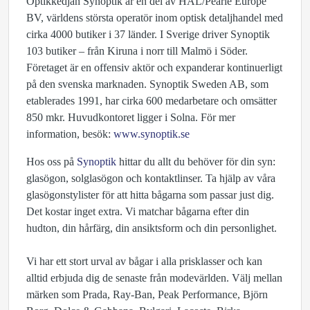
Optikkedjan Synoptik är en del av HAL/Pearle Europe
BV, världens största operatör inom optisk detaljhandel med
cirka 4000 butiker i 37 länder. I Sverige driver Synoptik
103 butiker – från Kiruna i norr till Malmö i Söder.
Företaget är en offensiv aktör och expanderar kontinuerligt
på den svenska marknaden. Synoptik Sweden AB, som
etablerades 1991, har cirka 600 medarbetare och omsätter
850 mkr. Huvudkontoret ligger i Solna. För mer
information, besök:
www.synoptik.se
Hos oss på
Synoptik
hittar du allt du behöver för din syn:
glasögon, solglasögon och kontaktlinser. Ta hjälp av våra
glasögonstylister för att hitta bågarna som passar just dig.
Det kostar inget extra. Vi matchar bågarna efter din
hudton, din hårfärg, din ansiktsform och din personlighet.
Vi har ett stort urval av bågar i alla prisklasser och kan
alltid erbjuda dig de senaste från modevärlden. Välj mellan
märken som Prada, Ray-Ban, Peak Performance, Björn