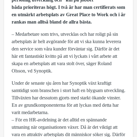
båda
prioriteras högt. I två år har man certifierats
som
en utmärkt arbetsplats av Great Place to Work och i år
rankas man alltså bland de allra bästa.
– Medarbetare som trivs, utvecklas och har roligt på sin
arbetsplats är helt avgörande för att vi ska kunna leverera
den service som våra kunder förväntar sig. Därför är det
här ett fantastiskt kvitto på att vi lyckats i vårt arbete att
skapa en arbetsplats att vara stolt över, säger Roland
Olsson, vd Synoptik.
Under de senaste sju åren har Synoptik växt kraftigt
samtidigt som branschen i stort haft en blygsam utveckling.
Tillväxten har dessutom gjorts med starkt ökande vinster.
En av grundkomponenterna för att lyckas med detta har
varit medarbetarna.
– För en HR-avdelning är det alltid en spännande
utmaning när organisationen växer. Då är det viktigt att
vara en attraktiv arbetsplats dit människor söker sig. Därför