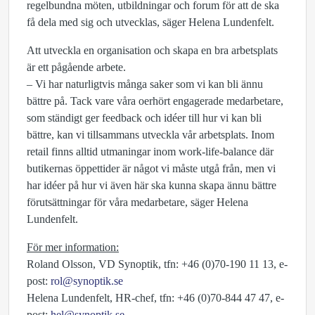
regelbundna möten, utbildningar och forum för att de ska
få dela med sig och utvecklas, säger Helena Lundenfelt.
Att utveckla en organisation och skapa en bra arbetsplats
är ett pågående arbete.
– Vi har naturligtvis många saker som vi kan bli ännu
bättre på. Tack vare våra oerhört engagerade medarbetare,
som ständigt ger feedback och idéer till hur vi kan bli
bättre, kan vi tillsammans utveckla vår arbetsplats. Inom
retail finns alltid utmaningar inom work-life-balance där
butikernas öppettider är något vi måste utgå från, men vi
har idéer på hur vi även här ska kunna skapa ännu bättre
förutsättningar för våra medarbetare, säger Helena
Lundenfelt.
För mer information:
Roland Olsson, VD Synoptik, tfn: +46 (0)70-190 11 13, e-
post:
rol@synoptik.se
Helena Lundenfelt, HR-chef, tfn: +46 (0)70-844 47 47, e-
post:
hel@synoptik.se