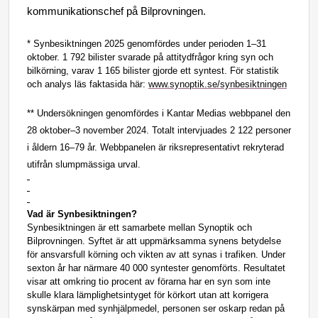
kommunikationschef på Bilprovningen.
* Synbesiktningen 2025 genomfördes under perioden 1–31
oktober. 1 792 bilister svarade på attitydfrågor kring syn och
bilkörning, varav 1 165 bilister gjorde ett syntest. För statistik
och analys läs faktasida här:
www.synoptik.se/synbesiktningen
**
Undersökningen genomfördes i Kantar Medias webbpanel den
28 oktober–3 november 2024.
Totalt intervjuades 2 122 personer
i åldern 16–79 år.
Webbpanelen är riksrepresentativt rekryterad
utifrån slumpmässiga urval.
Vad är Synbesiktningen?
Synbesiktningen är ett samarbete mellan Synoptik och
Bilprovningen. Syftet är att uppmärksamma synens betydelse
för ansvarsfull körning och vikten av att synas i trafiken. Under
sexton år har närmare 40 000 syntester genomförts. Resultatet
visar att omkring tio procent av förarna har en syn som inte
skulle klara lämplighetsintyget för körkort utan att korrigera
synskärpan med synhjälpmedel, personen ser oskarp redan på