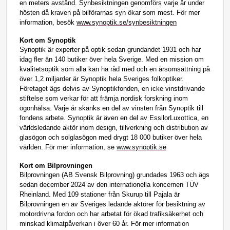
en meters avstånd. Synbesiktningen genomförs varje år under
hösten då kraven på bilförarnas syn ökar som mest. För mer
information, besök
www.synoptik.se/synbesiktningen
Kort om Synoptik
Synoptik är experter på optik sedan grundandet 1931 och har
idag fler än 140 butiker över hela Sverige. Med en mission om
kvalitetsoptik som alla kan ha råd med och en årsomsättning på
över 1,2 miljarder är Synoptik hela Sveriges folkoptiker.
Företaget ägs delvis av Synoptikfonden, en icke vinstdrivande
stiftelse som verkar för att främja nordisk forskning inom
ögonhälsa. Varje år skänks en del av vinsten från Synoptik till
fondens arbete. Synoptik är även en del av EssilorLuxottica, en
världsledande aktör inom design, tillverkning och distribution av
glasögon och solglasögon med drygt 18 000 butiker över hela
världen. För mer information, se
www.synoptik.se
Kort om Bilprovningen
Bilprovningen (AB Svensk Bilprovning) grundades 1963 och ägs
sedan december 2024 av den internationella koncernen TÜV
Rheinland. Med 109 stationer från Skurup till Pajala är
Bilprovningen en av Sveriges ledande aktörer för besiktning av
motordrivna fordon och har arbetat för ökad trafiksäkerhet och
minskad klimatpåverkan i över 60 år. För mer information