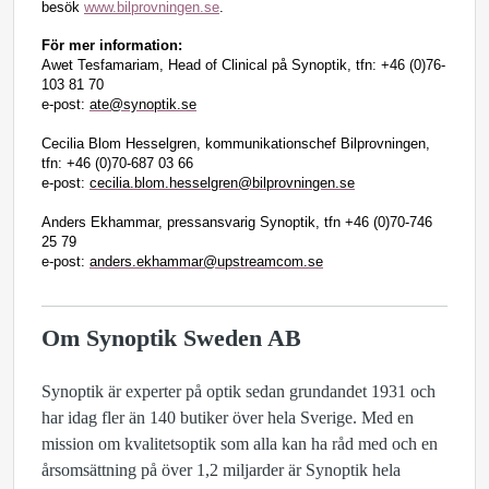
besök
www.bilprovningen.se
.
För mer information:
Awet Tesfamariam,
Head of Clinical på Synoptik,
tfn: +46 (0)76-
103 81 70
e-post:
ate@synoptik.se
Cecilia Blom Hesselgren, kommunikationschef Bilprovningen,
tfn: +46 (0)70-687 03 66
e-post:
cecilia.blom.hesselgren@bilprovningen.se
Anders Ekhammar, pressansvarig Synoptik, tfn +46 (0)70-746
25 79
e-post:
anders.ekhammar@upstreamcom.se
Om Synoptik Sweden AB
Synoptik är experter på optik sedan grundandet 1931 och
har idag fler än 140 butiker över hela Sverige. Med en
mission om kvalitetsoptik som alla kan ha råd med och en
årsomsättning på över 1,2 miljarder är Synoptik hela