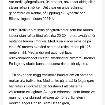
Var
tredje gångtrafikant, 34 procent, använder aldrig eller
sällan reflex i mörker. Det visar
en undersökning
genomförd av Kantar, på uppdrag av Synoptik och
Bilprovningen, hösten 2024**.
Enligt Trafikverket syns gångtrafikanter som bär mörka
kläder utan reflex först på cirka 20-30 meters avstånd för
mötande fordon i mörker.
Med ljusa kläder syns de på
cirka 60 meters avstånd och med reflex redan på 125
meters håll.
Med andra ord utgör det låga
reflexanvändandet en stor utmaning för bilförare i mörker.
Ett lagkrav skulle kunna reducera risken för olyckor.
– En säker och trygg trafikmiljö handlar om ett samspel
mellan alla trafikanter. Med tanke på att så få fotgängare
bär reflex i mörkret är det förståeligt att bilisterna
välkomnar ett lagkrav. Av egen erfarenhet som förare vet
man hur stor skillnad reflexen gör för synligheten i
mörker, säger
Cecilia Blom Hesselgren,