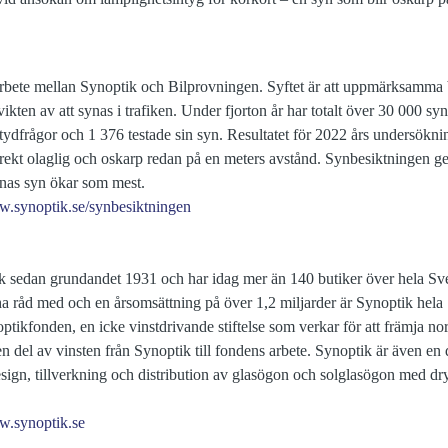
rbete mellan Synoptik och Bilprovningen. Syftet är att uppmärksamma 
vikten av att synas i trafiken. Under fjorton år har totalt över 30 000 s
titydfrågor och 1 376 testade sin syn. Resultatet för 2022 års undersökni
irekt olaglig och oskarp redan på en meters avstånd. Synbesiktningen g
rnas syn ökar som mest.
.synoptik.se/synbesiktningen
ik sedan grundandet 1931 och har idag mer än 140 butiker över hela S
ha råd med och en årsomsättning på över 1,2 miljarder är Synoptik hela 
ptikfonden, en icke vinstdrivande stiftelse som verkar för att främja n
n del av vinsten från Synoptik till fondens arbete. Synoptik är även en 
sign, tillverkning och distribution av glasögon och solglasögon med dr
.synoptik.se