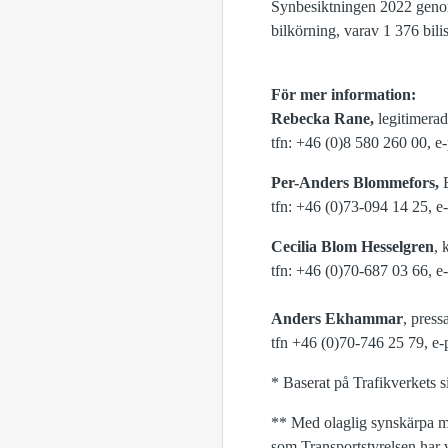
Synbesiktningen 2022 genomf
bilkörning, varav 1 376 bilis
För mer information:
Rebecka Rane,
legitimera
tfn: +46 (0)8 580 260 00, e
Per-Anders Blommefors,
B
tfn: +46 (0)73-094 14 25, 
Cecilia Blom Hesselgren
, 
tfn: +46 (0)70-687 03 66, e
Anders Ekhammar
, press
tfn +46 (0)70-746 25 79, e-
* Baserat på Trafikverkets 
** Med olaglig synskärpa me
som Transportstyrelsen har 