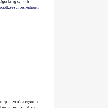
rågor kring syn och
ptik.se/synbesiktningen
ynskärpa med båda ögonen)
 en meters avstånd, strax