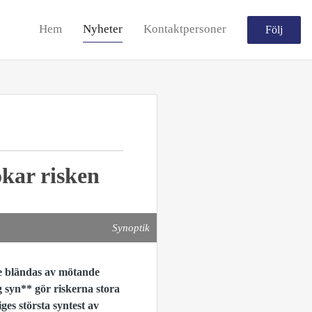
Hem
Nyheter
Kontaktpersoner
Följ
ökar risken
Synoptik
de bländas av mötande
g syn** gör riskerna stora
ges största syntest av