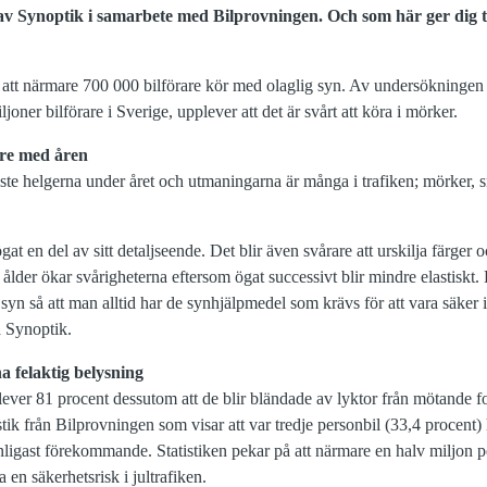
 av Synoptik i samarbete med Bilprovningen.
Och som här ger dig t
att närmare 700 000 bilförare kör med olaglig syn. Av undersökningen 
oner bilförare i Sverige, upplever att det är svårt att köra i mörker.
re med åren
te helgerna under året och utmaningarna är många i trafiken; mörker, sn
gat en del av sitt detaljseende. Det blir även svårare att urskilja färger
 ålder ökar svårigheterna eftersom ögat successivt blir mindre elastiskt. D
n syn så att man alltid har de synhjälpmedel som krävs för att vara säker 
å Synoptik.
a felaktig belysning
ever 81 procent dessutom att de blir bländade av lyktor från mötande f
tik från Bilprovningen som visar att var tredje personbil (33,4 procent) 
anligast förekommande. Statistiken pekar på att närmare en halv miljon p
en säkerhetsrisk i jultrafiken.