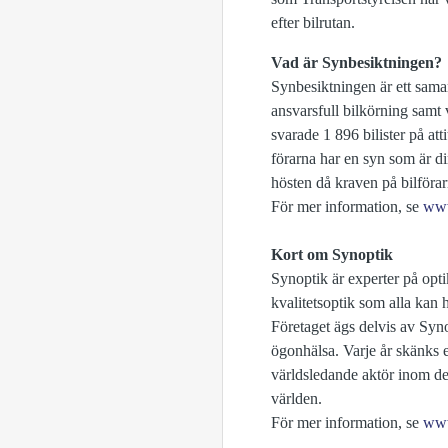
efter bilrutan.
Vad är Synbesiktningen?
Synbesiktningen är ett sama
ansvarsfull bilkörning samt 
svarade 1 896 bilister på at
förarna har en syn som är d
hösten då kraven på bilföra
För mer information, se
www
Kort om Synoptik
Synoptik är experter på opt
kvalitetsoptik som alla kan 
Företaget ägs delvis av Syno
ögonhälsa. Varje år skänks e
världsledande aktör inom de
världen.
För mer information, se
www