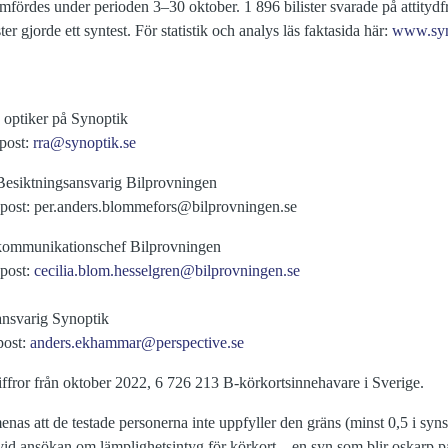
ördes under perioden 3–30 oktober. 1 896 bilister svarade på attitydf
ter gjorde ett syntest. För statistik och analys läs faktasida här:
www.syno
d optiker på Synoptik
-post:
rra@synoptik.se
esiktningsansvarig Bilprovningen
e-post: per.anders.blommefors@bilprovningen.se
kommunikationschef Bilprovningen
-post:
cecilia.blom.hesselgren@bilprovningen.se
ansvarig Synoptik
post:
anders.ekhammar@perspective.se
siffror från oktober 2022, 6 726 213 B-körkortsinnehavare i Sverige.
nas att de testade personerna inte uppfyller den gräns (minst 0,5 i s
vid ansökan om lämplighetsintyg för körkort – en syn som blir oskarp på