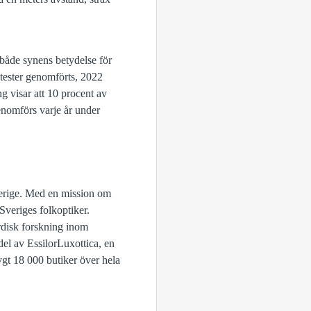
både synens betydelse för
yntester genomförts, 2022
ng visar att 10 procent av
enomförs varje år under
verige. Med en mission om
Sveriges folkoptiker.
ordisk forskning inom
del av EssilorLuxottica, en
ygt 18 000 butiker över hela