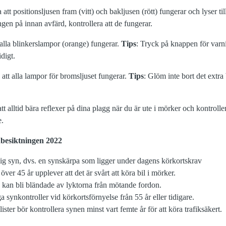
 att positionsljusen fram (vitt) och bakljusen (rött) fungerar och lyser til
gen på innan avfärd, kontrollera att de fungerar.
t alla blinkerslampor (orange) fungerar.
Tips
: Tryck på knappen för varn
digt.
 att alla lampor för bromsljuset fungerar.
Tips
: Glöm inte bort det extra
t alltid bära reflexer på dina plagg när du är ute i mörker och kontroller
e.
nbesiktningen 2022
lig syn, dvs. en synskärpa som ligger under dagens körkortskrav
över 45 år upplever att det är svårt att köra bil i mörker.
 kan bli bländade av lyktorna från mötande fordon.
a synkontroller vid körkortsförnyelse från 55 år eller tidigare.
lister bör kontrollera synen minst vart femte år för att köra trafiksäkert.