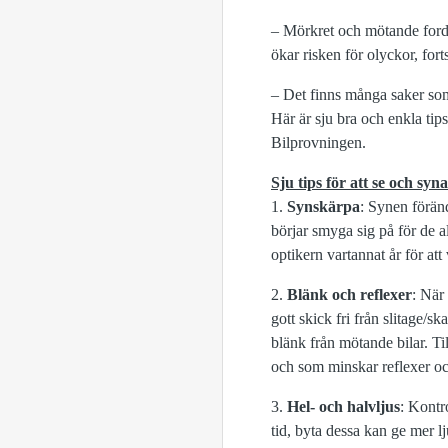
– Mörkret och mötande fordon
ökar risken för olyckor, for
– Det finns många saker som
Här är sju bra och enkla tip
Bilprovningen.
Sju tips för att se och syna
1.
Synskärpa
: Synen föränd
börjar smyga sig på för de a
optikern vartannat år för att
2.
Blänk och reflexer
: När 
gott skick fri från slitage/s
blänk från mötande bilar. Ti
och som minskar reflexer o
3.
Hel- och halvljus
: Kontro
tid, byta dessa kan ge mer lj