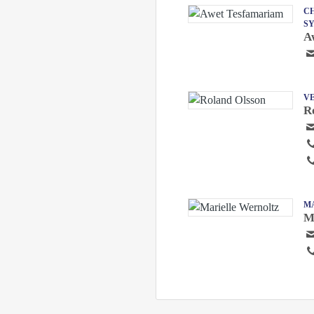
CH
S
A
V
R
M
M