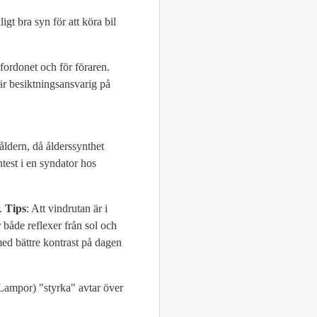
t bra syn för att köra bil
fordonet och för föraren.
 är besiktningsansvarig på
såldern, då ålderssynthet
yntest i en syndator hos
r.
Tips
: Att vindrutan är i
r både reflexer från sol och
med bättre kontrast på dagen
(Lampor) "styrka" avtar över