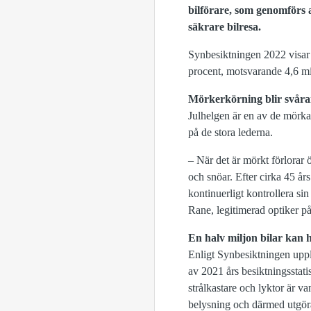
bilförare, som genomförs
säkrare bilresa.
Synbesiktningen 2022 visar 
procent, motsvarande 4,6 milj
Mörkerkörning blir svåra
Julhelgen är en av de mörkas
på de stora lederna.
– När det är mörkt förlorar ö
och snöar. Efter cirka 45 års
kontinuerligt kontrollera si
Rane, legitimerad optiker p
En halv miljon bilar kan h
Enligt Synbesiktningen uppl
av 2021 års besiktningsstatis
strålkastare och lyktor är v
belysning och därmed utgöra 