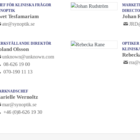
EF FÖR KLINISKA FRÅGOR
MARKETI
YNOPTIK
DIRECT
wet Tesfamariam
Johan 
ate@synoptik.se
JRD@
ERKSTÄLLANDE DIREKTÖR
OPTIKER
oland Olsson
KLINISK
Rebeck
unknown@unknown.com
rra@s
08-626 19 00
070-190 11 13
ARKNADSCHEF
arielle Wernoltz
mar@synoptik.se
+46 (0)8-626 19 30