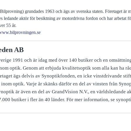
ilprovning) grundades 1963 och ägs av svenska staten. Företaget är me
es ledande aktör för besiktning av motordrivna fordon och har arbetat f
er 55 år.
www.bilprovningen.se
eden AB
verige 1991 och är idag med över 140 butiker och en omsättning
inom optik. Genom att erbjuda kvalitetsoptik som alla kan ha rå
etaget ägs delvis av Synoptikfonden, en icke vinstdrivande stift
inom optik. Varje år skänks därför en del av vinsten från Synop
ynoptik är även en del av GrandVision N.V., en världsledande a
.000 butiker i fler än 40 länder. För mer information, se synopti