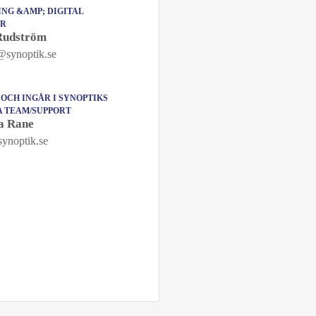
NG &AMP; DIGITAL
OR
Rudström
synoptik.se
 OCH INGÅR I SYNOPTIKS
A TEAM/SUPPORT
a Rane
ynoptik.se