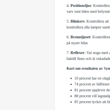
4.
Positionsljus
: Kontrollera
varv runt bilen med belysnin
5.
Blinkers
: Kontrollera at
kontrollera alla lampor samti
6.
Bromsljuset
: Kontrollera
på nyare bilar.
7.
Reflexer
: Var noga med at
baktill finns och är oskadad
Kort om resultaten av Sy
10 procent har en olag
74 procent av bilförare 
81 procent upplever de
88 procent vill lagstadg
85 procent tycker att bi