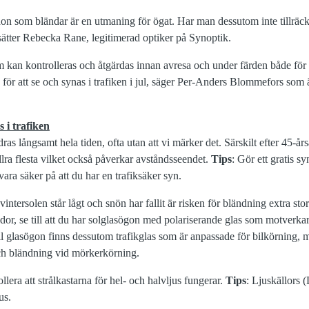
 som bländar är en utmaning för ögat. Har man dessutom inte tillräcklig
tsätter Rebecka Rane, legitimerad optiker på Synoptik.
 kan kontrolleras och åtgärdas innan avresa och under färden både för 
s för att se och synas i trafiken i jul, säger Per-Anders Blommefors som
s i trafiken
ras långsamt hela tiden, ofta utan att vi märker det. Särskilt efter 45-år
llra flesta vilket också påverkar avståndsseendet.
Tips
: Gör ett gratis s
 vara säker på att du har en trafiksäker syn.
vintersolen står lågt och snön har fallit är risken för bländning extra sto
kador, se till att du har solglasögon med polariserande glas som motverka
ll glasögon finns dessutom trafikglas som är anpassade för bilkörning, 
ch bländning vid mörkerkörning.
llera att strålkastarna för hel- och halvljus fungerar.
Tips
: Ljuskällors 
us.