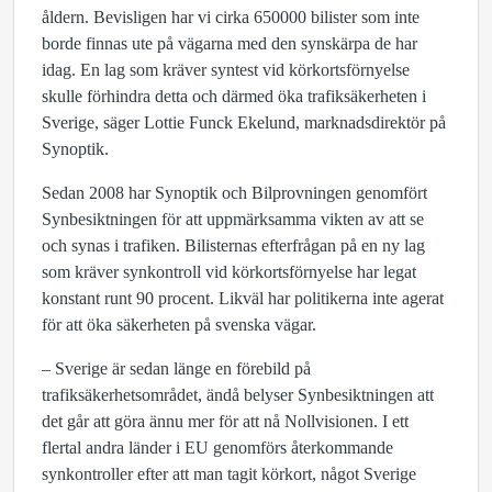
åldern. Bevisligen har vi cirka 650000 bilister som inte
borde finnas ute på vägarna med den synskärpa de har
idag. En lag som kräver syntest vid körkortsförnyelse
skulle förhindra detta och därmed öka trafiksäkerheten i
Sverige, säger Lottie Funck Ekelund, marknadsdirektör på
Synoptik.
Sedan 2008 har Synoptik och Bilprovningen genomfört
Synbesiktningen för att uppmärksamma vikten av att se
och synas i trafiken. Bilisternas efterfrågan på en ny lag
som kräver synkontroll vid körkortsförnyelse har legat
konstant runt 90 procent. Likväl har politikerna inte agerat
för att öka säkerheten på svenska vägar.
– Sverige är sedan länge en förebild på
trafiksäkerhetsområdet, ändå belyser Synbesiktningen att
det går att göra ännu mer för att nå Nollvisionen. I ett
flertal andra länder i EU genomförs återkommande
synkontroller efter att man tagit körkort, något Sverige