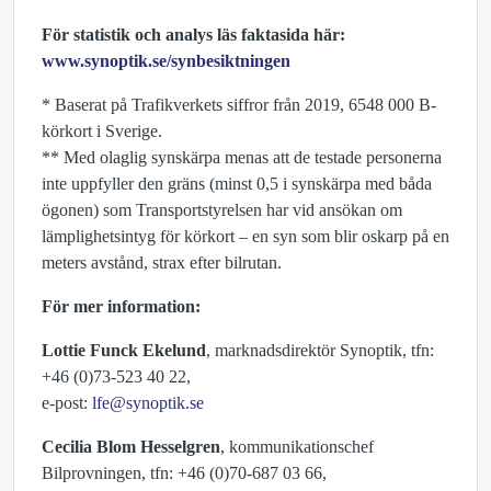
För statistik och analys läs faktasida här:
www.synoptik.se/synbesiktningen
* Baserat på Trafikverkets siffror från 2019, 6548 000 B-
körkort i Sverige.
** Med olaglig synskärpa menas att de testade personerna
inte uppfyller den gräns (minst 0,5 i synskärpa med båda
ögonen) som Transportstyrelsen har vid ansökan om
lämplighetsintyg för körkort – en syn som blir oskarp på en
meters avstånd, strax efter bilrutan.
För mer information:
Lottie Funck Ekelund
, marknadsdirektör Synoptik, tfn:
+46 (0)73-523 40 22,
e-post:
lfe@synoptik.se
Cecilia Blom Hesselgren
, kommunikationschef
Bilprovningen, tfn: +46 (0)70-687 03 66,