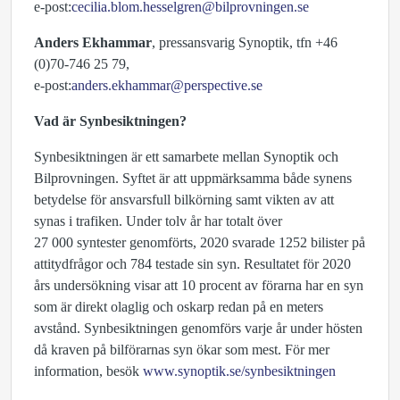
e-post:
cecilia.blom.hesselgren@bilprovningen.se
Anders Ekhammar
, pressansvarig Synoptik, tfn +46
(0)70-746 25 79,
e-post:
anders.ekhammar@perspective.se
Vad är Synbesiktningen?
Synbesiktningen är ett samarbete mellan Synoptik och
Bilprovningen. Syftet är att uppmärksamma både synens
betydelse för ansvarsfull bilkörning samt vikten av att
synas i trafiken. Under tolv år har totalt över
27 000 syntester genomförts, 2020 svarade 1252 bilister på
attitydfrågor och 784 testade sin syn. Resultatet för 2020
års undersökning visar att 10 procent av förarna har en syn
som är direkt olaglig och oskarp redan på en meters
avstånd. Synbesiktningen genomförs varje år under hösten
då kraven på bilförarnas syn ökar som mest. För mer
information, besök
www.synoptik.se/synbesiktningen