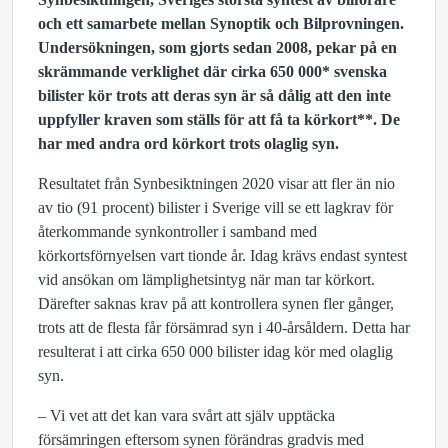
och ett samarbete mellan Synoptik och Bilprovningen.
Undersökningen, som gjorts sedan 2008, pekar på en
skrämmande verklighet där cirka 650 000* svenska
bilister kör trots att deras syn är så dålig att den inte
uppfyller kraven som ställs för att få ta körkort**. De
har med andra ord körkort trots olaglig syn.
Resultatet från Synbesiktningen 2020 visar att fler än nio
av tio (91 procent) bilister i Sverige vill se ett lagkrav för
återkommande synkontroller i samband med
körkortsförnyelsen vart tionde år. Idag krävs endast syntest
vid ansökan om lämplighetsintyg när man tar körkort.
Därefter saknas krav på att kontrollera synen fler gånger,
trots att de flesta får försämrad syn i 40-årsåldern. Detta har
resulterat i att cirka 650 000 bilister idag kör med olaglig
syn.
– Vi vet att det kan vara svårt att själv upptäcka
försämringen eftersom synen förändras gradvis med