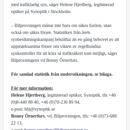
med trafikfarlig syn, säger Helene Hjertberg, legitimerad
optiker på Synoptik i Stockholm.
– Bilprovningen månar inte bara om säkra fordon, utan
också om säkra förare. Statistiken från årets
synbesiktningskampanj bekräftar än en gång behovet av att
uppmärksamma förare om vikten av regelbundna
synkontroller för att köra så trafiksäkert som möjligt, säger
Bilprovningens vd Benny Örnerfors.
För samlad statistik från undersökningen, se bilaga.
För mer information:
Helene Hjertberg
, legitimerad optiker, Synoptik, tfn +46
(0)8-440 88 40, +46 (0)70-236 89 94,
e-post: hhj@synoptik.se
Benny Örnerfors
, vd, Bilprovningen, tfn: +46 (0)73-688
22 13,
e-post:
benny.ornerfors@bilprovningen.se