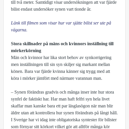
till två meter. Samtidigt visar undersökningen att var fjärde
bilist endast undersöker synen vart tionde år.
Länk till filmen som visar hur var sjätte bilist ser ute på
vägarna.
Stora skillnader på mäns och kvinnors inställning till
mörkerkörning
Män och kvinnor har lika stort behov av synkorrigering
men inställningen till sin syn skiljer sig markant mellan
könen. Bara var fjärde kvinna känner sig trygg med att
köra i mörker jämfört med närmare varannan man.
– Synen förändras gradvis och många inser inte hur stora
synfel de faktiskt har. Har man haft felfri syn hela livet
skaffar man kanske bara ett par läsglasögon när man blir
äldre utan att kontrollera hur synen förändrats på långt håll.
I Sverige har vi idag inte obligatoriska syntester för bilister
som förnyar sitt körkort vilket gör att alltför många kör