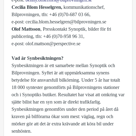
Cecilia Blom Hesselgren,
kommunikationschef,
Bilprovningen, tfn: +46 (0)70-687 03 66,
e-post: cecilia.blom.hesselgren@bilprovningen.se
Olof Mattsson
, Presskontakt Synoptik, bilder för fri
publicering, tfn: +46 (0)70-958 96 31,
e-post: olof.mattson@perspective.se
Vad är Synbesiktningen?
Synbesiktningen är ett samarbete mellan Synoptik och
Bilprovningen. Syftet är att uppmärksamma synens
betydelse för ansvarsfull bilkörning. Under 5 år har totalt
18 000 syntester genomförts på Bilprovningens stationer
och i Synoptiks butiker. Resultatet har visat att omkring var
sjätte bilist har en syn som är direkt trafikfarlig.
Synbesiktningen genomförs under den period på året då
kraven på bilförarna ökar som mest: väglag, regn och
mörker gör att det är extra krävande att köra bil under
senhösten.