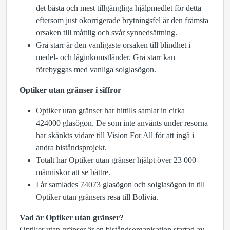
det bästa och mest tillgängliga hjälpmedlet för detta
eftersom just okorrigerade brytningsfel är den främsta
orsaken till måttlig och svår synnedsättning.
Grå starr är den vanligaste orsaken till blindhet i
medel- och låginkomstländer. Grå starr kan
förebyggas med vanliga solglasögon.
Optiker utan gränser i siffror
Optiker utan gränser har hittills samlat in cirka
424000 glasögon. De som inte använts under resorna
har skänkts vidare till Vision For All för att ingå i
andra biståndsprojekt.
Totalt har Optiker utan gränser hjälpt över 23 000
människor att se bättre.
I år samlades 74073 glasögon och solglasögon in till
Optiker utan gränsers resa till Bolivia.
Vad är Optiker utan gränser?
Optiker utan gränser är en biståndsorganisation startad av