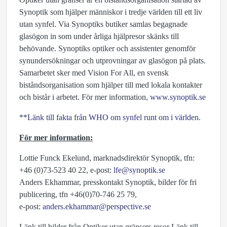
Synoptik som hjälper människor i tredje världen till ett liv
utan synfel. Via Synoptiks butiker samlas begagnade
glasögon in som under årliga hjälpresor skänks till
behövande. Synoptiks optiker och assistenter genomför
synundersökningar och utprovningar av glasögon på plats.
Samarbetet sker med Vision For All, en svensk
biståndsorganisation som hjälper till med lokala kontakter
och bistår i arbetet. För mer information,
www.synoptik.se
*
*Länk till fakta från WHO om synfel runt om i världen.
För mer information:
Lottie Funck Ekelund, marknadsdirektör Synoptik, tfn:
+46 (0)73-523 40 22, e-post:
lfe@synoptik.se
Anders Ekhammar, presskontakt Synoptik, bilder för fri
publicering, tfn +46(0)70-746 25 79,
e-post:
anders.ekhammar@perspective.se
Länk till bilder från Optiker utan gränsers resor Länk till