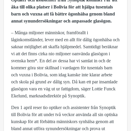
åka till olika platser i Bolivia för att hjälpa tusentals
barn och vuxna att få bättre ögonhälsa genom bland
annat synundersökningar och anpassade glasögon.
– Många miljoner människor, framförallt i
låginkomstländer, lever med en allt för dålig ögonhälsa och
saknar möjlighet att skaffa hjälpmedel. Samtidigt beräknar
vi att det finns cirka nio miljoner oanvända glasögon i
svenska hem*. En del av dessa har vi samlat in och de
kommer göra stor skillnad i vardagen för tusentals barn
och vuxna i Bolivia, som idag kanske inte klarar arbete
och skola på grund av dålig syn. Då kan ett par insamlade
glasögon vara en väg ut ur fattigdom, säger Lottie Funck
Ekelund, marknadsdirektör på Synoptik.
Den 1 april reser tio optiker och assistenter från Synoptik
till Bolivia för att under två veckor använda all sin optiska
kunskap för att förbättra människors synhälsa genom att
bland annat utföra synundersökningar och prova ut