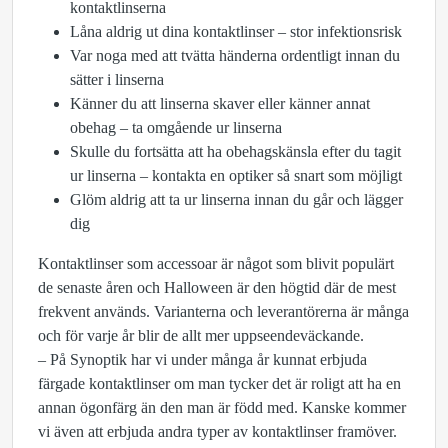
kontaktlinserna
Låna aldrig ut dina kontaktlinser – stor infektionsrisk
Var noga med att tvätta händerna ordentligt innan du
sätter i linserna
Känner du att linserna skaver eller känner annat
obehag – ta omgående ur linserna
Skulle du fortsätta att ha obehagskänsla efter du tagit
ur linserna – kontakta en optiker så snart som möjligt
Glöm aldrig att ta ur linserna innan du går och lägger
dig
Kontaktlinser som accessoar är något som blivit populärt
de senaste åren och Halloween är den högtid där de mest
frekvent används. Varianterna och leverantörerna är många
och för varje år blir de allt mer uppseendeväckande.
– På Synoptik har vi under många år kunnat erbjuda
färgade kontaktlinser om man tycker det är roligt att ha en
annan ögonfärg än den man är född med. Kanske kommer
vi även att erbjuda andra typer av kontaktlinser framöver.