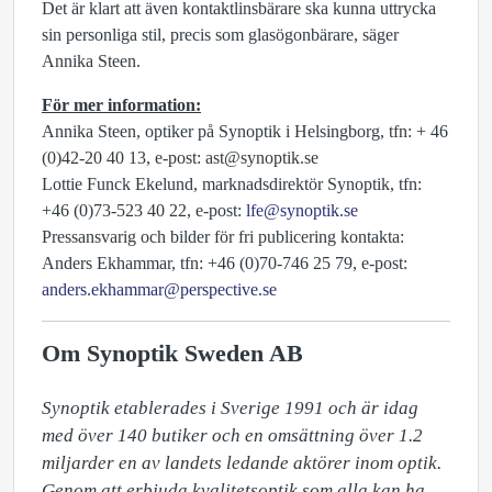
Det är klart att även kontaktlinsbärare ska kunna uttrycka
sin personliga stil, precis som glasögonbärare, säger
Annika Steen.
För mer information:
Annika Steen, optiker på Synoptik i Helsingborg, tfn: + 46
(0)42-20 40 13, e-post: ast@synoptik.se
Lottie Funck Ekelund, marknadsdirektör Synoptik, tfn:
+46 (0)73-523 40 22, e-post:
lfe@synoptik.se
Pressansvarig och bilder för fri publicering kontakta:
Anders Ekhammar, tfn: +46 (0)70-746 25 79, e-post:
anders.ekhammar@perspective.se
Om Synoptik Sweden AB
Synoptik etablerades i Sverige 1991 och är idag 
med över 140 butiker och en omsättning över 1.2 
miljarder en av landets ledande aktörer inom optik. 
Genom att erbjuda kvalitetsoptik som alla kan ha 