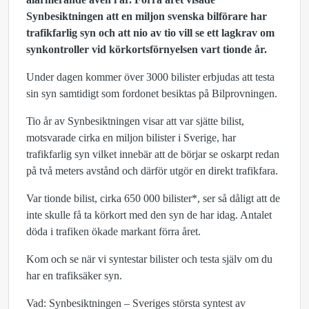
Synbesiktningen att en miljon svenska bilförare har
trafikfarlig syn och att nio av tio vill se ett lagkrav om
synkontroller vid körkortsförnyelsen vart tionde år.
Under dagen kommer över 3000 bilister erbjudas att testa
sin syn samtidigt som fordonet besiktas på Bilprovningen.
Tio år av Synbesiktningen visar att var sjätte bilist,
motsvarade cirka en miljon bilister i Sverige, har
trafikfarlig syn vilket innebär att de börjar se oskarpt redan
på två meters avstånd och därför utgör en direkt trafikfara.
Var tionde bilist, cirka 650 000 bilister*, ser så dåligt att de
inte skulle få ta körkort med den syn de har idag. Antalet
döda i trafiken ökade markant förra året.
Kom och se när vi syntestar bilister och testa själv om du
har en trafiksäker syn.
Vad: Synbesiktningen – Sveriges största syntest av