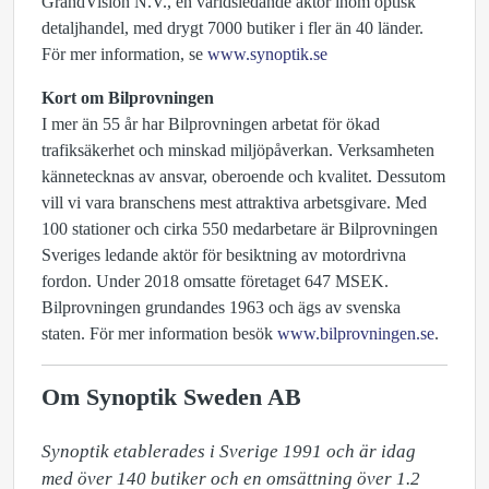
GrandVision N.V., en världsledande aktör inom optisk
detaljhandel, med drygt 7000 butiker i fler än 40 länder.
För mer information, se
www.synoptik.se
Kort om Bilprovningen
I mer än 55 år har Bilprovningen arbetat för ökad
trafiksäkerhet och minskad miljöpåverkan. Verksamheten
kännetecknas av ansvar, oberoende och kvalitet. Dessutom
vill vi vara branschens mest attraktiva arbetsgivare. Med
100 stationer och cirka 550 medarbetare är Bilprovningen
Sveriges ledande aktör för besiktning av motordrivna
fordon. Under 2018 omsatte företaget 647 MSEK.
Bilprovningen grundandes 1963 och ägs av svenska
staten. För mer information besök
www.bilprovningen.se
.
Om Synoptik Sweden AB
Synoptik etablerades i Sverige 1991 och är idag 
med över 140 butiker och en omsättning över 1.2 