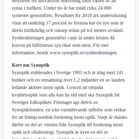
betydelse för ansvarsfull bilkörning samt vikten av att
synas i trafiken. Under tio år har totalt cirka 24 000
syntester genomförts. Resultatet för 2018 års undersökning
visar att omkring 17 procent av förarna har en syn som är
direkt trafikfarlig och oskarp redan på två meters avstånd.
Synbesiktningen genomförs varje år under hösten då
kraven på bilförarnas syn ökar som mest. För mer
information, besök
www.synoptik.se/synbesiktningen
Kort om Synoptik
Synoptik etablerades i Sverige 1991 och är idag med 141
butiker och en omsättning över 1,2 miljarder en av landets
ledande aktörer inom optik. Genom att erbjuda
kvalitetsoptik som alla kan ha råd med ska Synoptik bli
Sveriges folkoptiker. Företaget ägs delvis av
Synoptikfonden, en icke vinstdrivande stiftelse som verkar
för att främja nordisk forskning inom optik. Varje år skänks
därför en del av vinsten från Synoptik till forskning inom
optik och oftalmologi. Synoptik är även en del av