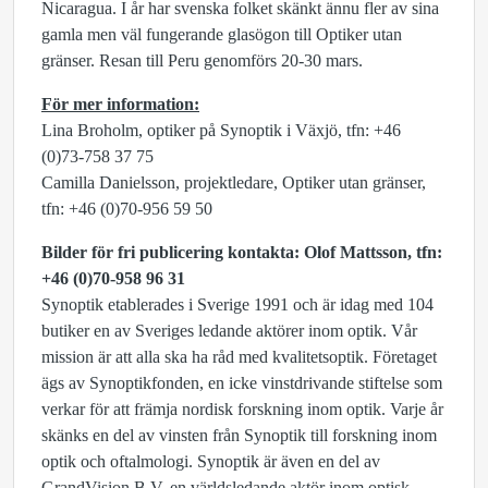
Nicaragua. I år har svenska folket skänkt ännu fler av sina
gamla men väl fungerande glasögon till Optiker utan
gränser. Resan till Peru genomförs 20-30 mars.
För mer information:
Lina Broholm, optiker på Synoptik i Växjö, tfn: +46
(0)73-758 37 75
Camilla Danielsson, projektledare, Optiker utan gränser,
tfn: +46 (0)70-956 59 50
Bilder för fri publicering kontakta: Olof Mattsson, tfn:
+46 (0)70-958 96 31
Synoptik etablerades i Sverige 1991 och är idag med 104
butiker en av Sveriges ledande aktörer inom optik. Vår
mission är att alla ska ha råd med kvalitetsoptik. Företaget
ägs av Synoptikfonden, en icke vinstdrivande stiftelse som
verkar för att främja nordisk forskning inom optik. Varje år
skänks en del av vinsten från Synoptik till forskning inom
optik och oftalmologi. Synoptik är även en del av
GrandVision B.V, en världsledande aktör inom optisk