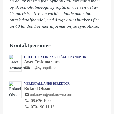
en del av vinsten från Synoptik till forskning inom 
optik och oftalmologi. Synoptik är även en del av 
GrandVision N.V., en världsledande aktör inom 
optisk detaljhandel, med drygt 7.000 butiker i fler 
än 40 länder. För mer information, se synoptik.se.
Kontaktpersoner
CHEF FÖR KLINISKA FRÅGOR SYNOPTIK
Awet Tesfamariam
ate@synoptik.se
VERKSTÄLLANDE DIREKTÖR
Roland Olsson
unknown@unknown.com
08-626 19 00
070-190 11 13