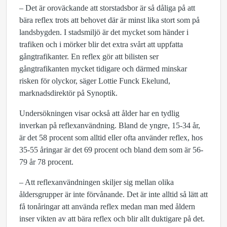
– Det är oroväckande att storstadsbor är så dåliga på att
bära reflex trots att behovet där är minst lika stort som på
landsbygden. I stadsmiljö är det mycket som händer i
trafiken och i mörker blir det extra svårt att uppfatta
gångtrafikanter. En reflex gör att bilisten ser
gångtrafikanten mycket tidigare och därmed minskar
risken för olyckor, säger Lottie Funck Ekelund,
marknadsdirektör på Synoptik.
Undersökningen visar också att ålder har en tydlig
inverkan på reflexanvändning. Bland de yngre, 15-34 år,
är det 58 procent som alltid eller ofta använder reflex, hos
35-55 åringar är det 69 procent och bland dem som är 56-
79 år 78 procent.
– Att reflexanvändningen skiljer sig mellan olika
åldersgrupper är inte förvånande. Det är inte alltid så lätt att
få tonåringar att använda reflex medan man med åldern
inser vikten av att bära reflex och blir allt duktigare på det.