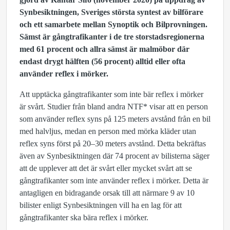
Synbesiktningen, Sveriges största syntest av bilförare
och ett samarbete mellan Synoptik och Bilprovningen.
Sämst är gångtrafikanter i de tre storstadsregionerna
med 61 procent och allra sämst är malmöbor där
endast drygt hälften (56 procent) alltid eller ofta
använder reflex i mörker.
Att upptäcka gångtrafikanter som inte bär reflex i mörker
är svårt. Studier från bland andra NTF* visar att en person
som använder reflex syns på 125 meters avstånd från en bil
med halvljus, medan en person med mörka kläder utan
reflex syns först på 20–30 meters avstånd. Detta bekräftas
även av Synbesiktningen där 74 procent av bilisterna säger
att de upplever att det är svårt eller mycket svårt att se
gångtrafikanter som inte använder reflex i mörker. Detta är
antagligen en bidragande orsak till att närmare 9 av 10
bilister enligt Synbesiktningen vill ha en lag för att
gångtrafikanter ska bära reflex i mörker.