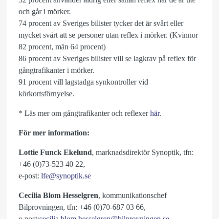
och går i mörker.
74 procent av Sveriges bilister tycker det är svårt eller
mycket svårt att se personer utan reflex i mörker. (Kvinnor
82 procent, män 64 procent)
86 procent av Sveriges bilister vill se lagkrav på reflex för
gångtrafikanter i mörker.
91 procent vill lagstadga synkontroller vid
körkortsförnyelse.
* Läs mer om gångtrafikanter och reflexer
här
.
För mer information:
Lottie Funck Ekelund
, marknadsdirektör Synoptik, tfn:
+46 (0)73-523 40 22,
e-post:
lfe@synoptik.se
Cecilia Blom Hesselgren
, kommunikationschef
Bilprovningen, tfn: +46 (0)70-687 03 66,
e-post:
cecilia.blom.hesselgren@bilprovningen.se