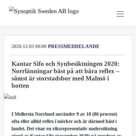
2020-12-03 08:00
PRESSMEDDELANDE
Kantar Sifo och Synbesiktningen 2020:
Norrlänningar bäst på att bära reflex –
sämst är storstadsbor med Malmö i
botten
I Mellersta Norrland använder 9 av 10 (86 procent)
ofta eller alltid reflex i mörker och är därmed bäst i
landet. Det visar en riksrepresentativ undersökning
gjord av Kantar Sifo (november 2020) på uppdrag av