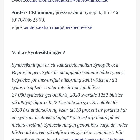
Anders Ekhammar
, pressansvarig Synoptik, tfn +46
(0)70-746 25 79,
e-post:
anders.ekhammar@perspective.se
Vad är Synbesiktningen?
Synbesiktningen är ett samarbete mellan Synoptik och
Bilprovningen. Syftet är att uppmärksamma både synens
betydelse för ansvarsfull bilkörning samt vikten av att
synas i trafiken. Under tolv år har totalt över
27 000 syntester genomförts, 2020 svarade 1252 bilister
på attitydfrågor och 784 testade sin syn. Resultatet för
2020 års undersökning visar att 10 procent av förarna har
en syn som är direkt olaglig** och oskarp redan på en
meters avstånd. Synbesiktningen genomförs varje år under
hösten då kraven på bilförarnas syn ökar som mest. För
mer information, besök
www.synoptik.se/synbesiktningen