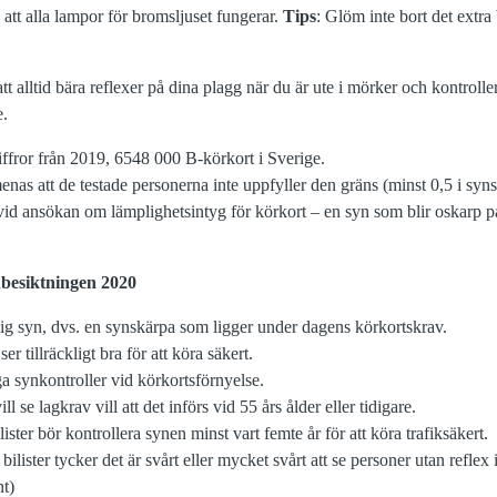
 att alla lampor för bromsljuset fungerar.
Tips
: Glöm inte bort det extra
t alltid bära reflexer på dina plagg när du är ute i mörker och kontroller
e.
iffror från 2019, 6548 000 B-körkort i Sverige.
nas att de testade personerna inte uppfyller den gräns (minst 0,5 i s
vid ansökan om lämplighetsintyg för körkort – en syn som blir oskarp på
nbesiktningen 2020
lig syn, dvs. en synskärpa som ligger under dagens körkortskrav.
er tillräckligt bra för att köra säkert.
ga synkontroller vid körkortsförnyelse.
l se lagkrav vill att det införs vid 55 års ålder eller tidigare.
lister bör kontrollera synen minst vart femte år för att köra trafiksäkert.
bilister tycker det är svårt eller mycket svårt att se personer utan refle
t)