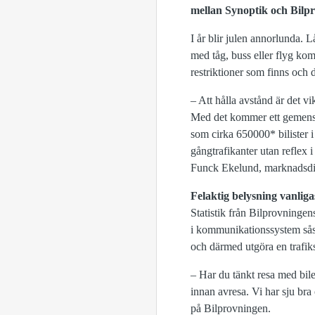
mellan Synoptik och Bilpr
I år blir julen annorlunda. 
med tåg, buss eller flyg kom
restriktioner som finns och d
– Att hålla avstånd är det vi
Med det kommer ett gemensam
som cirka 650000* bilister i 
gångtrafikanter utan reflex i
Funck Ekelund, marknadsdir
Felaktig belysning vanligas
Statistik från Bilprovningen
i kommunikationssystem såsom
och därmed utgöra en trafiks
– Har du tänkt resa med bilen
innan avresa. Vi har sju bra
på Bilprovningen.