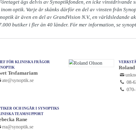
 Företaget ägs delvis av Synoptikfonden, en icke vinstdrivande sti
inom optik. Varje år skänks därför en del av vinsten från Synopt
ynoptik är även en del av GrandVision N.V., en världsledande ak
.000 butiker i fler än 40 länder. För mer information, se synopt
EF FÖR KLINISKA FRÅGOR
VERKSTÄ
Roland
YNOPTIK
wet Tesfamariam
unk
ate@synoptik.se
08-6
070-
TIKER OCH INGÅR I SYNOPTIKS
LINISKA TEAM/SUPPORT
ebecka Rane
rra@synoptik.se