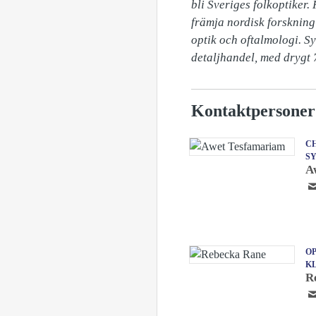
bli Sveriges folkoptiker.
främja nordisk forskning 
optik och oftalmologi. S
detaljhandel, med drygt 7
Kontaktpersoner
CH
S
A
OP
K
R