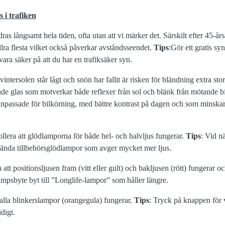
s i trafiken
ras långsamt hela tiden, ofta utan att vi märker det. Särskilt efter 45-år
llra flesta vilket också påverkar avståndsseendet.
Tips
:Gör ett gratis sy
 vara säker på att du har en trafiksäker syn.
vintersolen står lågt och snön har fallit är risken för bländning extra sto
de glas som motverkar både reflexer från sol och blänk från mötande bil
anpassade för bilkörning, med bättre kontrast på dagen och som minskar
ollera att glödlamporna för både hel- och halvljus fungerar.
Tips
: Vid n
kända tillbehörsglödlampor som avger mycket mer ljus.
 att positionsljusen fram (vitt eller gult) och bakljusen (rött) fungerar och
ampsbyte byt till ”Longlife-lampor” som håller längre.
t alla blinkerslampor (orangegula) fungerar.
Tips
: Tryck på knappen för 
digt.