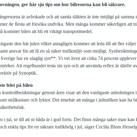
ovningen, ger här sju tips om hur bilresorna kan bli säkrare.
Långresorna är avbokade och att samla släkten är inte möjligt på samma s
mer de flesta att försöka undvika. Men många kommer säkerligen att träf
å kommer bilen att bli ett viktigt transportmedel.
ktigaste den här julen vilket antagligen kommer att leda till att fler välje
t ansvar för att få en så säker trafikmiljö som möjligt. Synbesiktning
Sverige har en olaglig syn**. Vi vet även att cirka 74 procent upplever a
 mörker. Att regelbundet testa sin syn och att använda reflex är därför av
ektör på Synoptik.
te felet på bilen
s kontrollbesiktningar genom åren visar att den vanligaste anledningen t
 strålkastare och lyktor. Det innebär att många i jultrafiken kan ha bi
äkerhetsrisk.
 i jul, se till att ni båda är i god form. Det finns många saker man kan 
 och enkla tips för en säkrare trafikhelg i jul, säger Cecilia Blom Hess