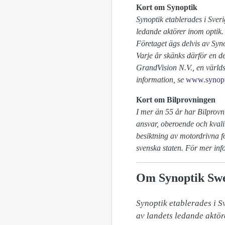
Kort om Synoptik
Synoptik etablerades i Sver
ledande aktörer inom optik.
Företaget ägs delvis av Syno
Varje år skänks därför en de
GrandVision N.V., en världs
information, se
www.synopt
Kort om Bilprovningen
I mer än 55 år har Bilprov
ansvar, oberoende och kvali
besiktning av motordrivna 
svenska staten. För mer in
Om Synoptik Sw
Synoptik etablerades i S
av landets ledande aktör