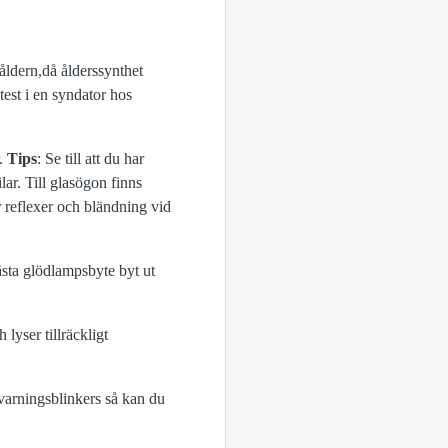
såldern,då ålderssynthet
ntest i en syndator hos
r.
Tips
: Se till att du har
ar. Till glasögon finns
 reflexer och bländning vid
ästa glödlampsbyte byt ut
 lyser tillräckligt
varningsblinkers så kan du