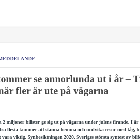
MEDDELANDE
kommer se annorlunda ut i år – Ti
när fler är ute på vägarna
a 2 miljoner bilister ge sig ut på vägarna under julens firande. I å
llra flesta kommer att stanna hemma och undvika resor med tåg, bu
vara viktig. Synbesiktningen 2020, Sveriges största syntest av bil