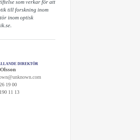
ftelse som verkar för att 
ik till forskning inom 
tör inom optisk 
ik.se.
LLANDE DIREKTÖR
 Olsson
nown@unknown.com
26 19 00
190 11 13