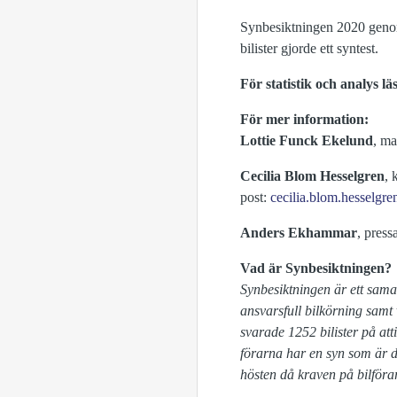
Synbesiktningen 2020 genomf
bilister gjorde ett syntest.
För statistik och analys lä
För mer information:
Lottie Funck Ekelund
, ma
Cecilia Blom Hesselgren
, 
post:
cecilia.blom.hesselgr
Anders Ekhammar
, press
Vad är Synbesiktningen?
Synbesiktningen är ett sama
ansvarsfull bilkörning samt v
svarade 1252 bilister på att
förarna har en syn som är d
hösten då kraven på bilför