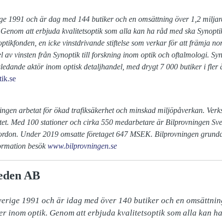
ige 1991 och är dag med 144 butiker och en omsättning över 1,2 miljar
 Genom att erbjuda kvalitetsoptik som alla kan ha råd med ska Synoptik 
ptikfonden, en icke vinstdrivande stiftelse som verkar för att främja no
l av vinsten från Synoptik till forskning inom optik och oftalmologi. Sy
ledande aktör inom optisk detaljhandel, med drygt 7 000 butiker i fler
ik.se
ningen arbetat för ökad trafiksäkerhet och minskad miljöpåverkan. Ve
tet. Med 100 stationer och cirka 550 medarbetare är Bilprovningen Sve
fordon. Under 2019 omsatte företaget 647 MSEK. Bilprovningen grund
formation besök
www.bilprovningen.se
eden AB
verige 1991 och är idag med över 140 butiker och en omsättning
er inom optik. Genom att erbjuda kvalitetsoptik som alla kan ha