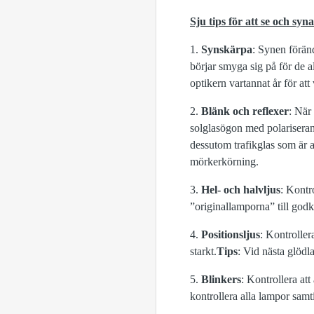
Sju tips för att se och syna
1.
Synskärpa
: Synen föränd
börjar smyga sig på för de a
optikern vartannat år för att
2.
Blänk och reflexer
: När 
solglasögon med polariseran
dessutom trafikglas som är 
mörkerkörning.
3.
Hel- och halvljus
: Kontr
”originallamporna” till god
4.
Positionsljus
: Kontrollera
starkt.
Tips
: Vid nästa glödl
5.
Blinkers
: Kontrollera at
kontrollera alla lampor samti