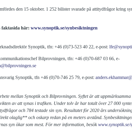
ördes den 15 oktober. 1 252 bilister svarade på attitydfrågor kring sy
s faktasida här:
www.synoptik.se/synbesiktningen
rknadsdirektör Synoptik, tfn: +46 (0)73-523 40 22, e-post:
lfe@synopti
kommunikationschef Bilprovningen, tfn: +46 (0)70-687 03 66, e-
en@bilprovningen.se
ansvarig Synoptik, tfn +46 (0)70-746 25 79, e-post:
anders.ekhammar@p
rbete mellan Synoptik och Bilprovningen. Syftet är att uppmärksamma 
ikten av att synas i trafiken. Under tolv år har totalt över
27 000 synte
itydfrågor och 784 testade sin syn. Resultatet för 2020 års undersökning
irekt olaglig** och oskarp redan på en meters avstånd. Synbesiktning
arnas syn ökar som mest. För mer information, besök
www.synoptik.se/s