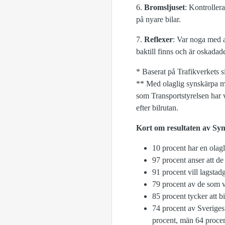
6.
Bromsljuset
: Kontrollera
på nyare bilar.
7.
Reflexer
: Var noga med at
baktill finns och är oskadad
* Baserat på Trafikverkets s
** Med olaglig synskärpa me
som Transportstyrelsen har 
efter bilrutan.
Kort om resultaten av Sy
10 procent har en olag
97 procent anser att de s
91 procent vill lagstad
79 procent av de som vil
85 procent tycker att bi
74 procent av Sveriges 
procent, män 64 procen