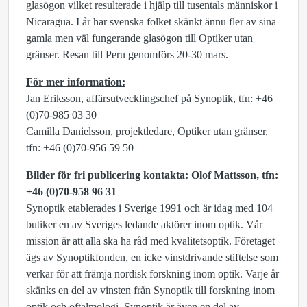
glasögon vilket resulterade i hjälp till tusentals människor i
Nicaragua. I år har svenska folket skänkt ännu fler av sina
gamla men väl fungerande glasögon till Optiker utan
gränser. Resan till Peru genomförs 20-30 mars.
För mer information:
Jan Eriksson, affärsutvecklingschef på Synoptik, tfn: +46
(0)70-985 03 30
Camilla Danielsson, projektledare, Optiker utan gränser,
tfn: +46 (0)70-956 59 50
Bilder för fri publicering kontakta: Olof Mattsson, tfn:
+46 (0)70-958 96 31
Synoptik etablerades i Sverige 1991 och är idag med 104
butiker en av Sveriges ledande aktörer inom optik. Vår
mission är att alla ska ha råd med kvalitetsoptik. Företaget
ägs av Synoptikfonden, en icke vinstdrivande stiftelse som
verkar för att främja nordisk forskning inom optik. Varje år
skänks en del av vinsten från Synoptik till forskning inom
optik och oftalmologi. Synoptik är även en del av