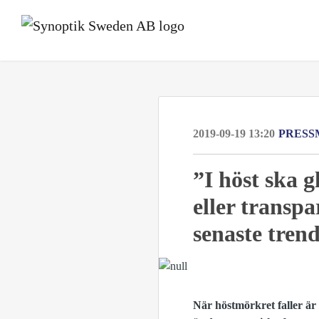
2019-09-19 13:20
PRESS
”I höst ska 
eller transpa
senaste tren
När höstmörkret faller är 