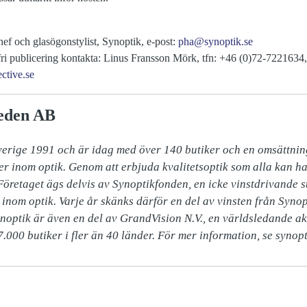
ef och glasögonstylist, Synoptik, e-post:
pha@synoptik.se
 fri publicering kontakta: Linus Fransson Mörk, tfn: +46 (0)72-7221634,
ctive.se
eden AB
verige 1991 och är idag med över 140 butiker och en omsättning
er inom optik. Genom att erbjuda kvalitetsoptik som alla kan ha
 Företaget ägs delvis av Synoptikfonden, en icke vinstdrivande sti
inom optik. Varje år skänks därför en del av vinsten från Synopt
ynoptik är även en del av GrandVision N.V., en världsledande ak
.000 butiker i fler än 40 länder. För mer information, se synopt