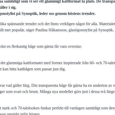
 samtidigt som vi ser ett glammigt kattformat ta plats. De transp
ller i sig.
onstylist på Synoptik, leder oss genom höstens trender.
ka spännande trender och det finns verkligen något för alla. Materialet s
allt mer populär, säger Paulina Håkansson, glasögonstylist på Synoptik.
olut en flerkantig båge som gärna får vara oversize.
tar det glammiga kattformatet med former inspirerade från 60- och 70-talet
t kan hitta kattbågen som passar just dig.
kvar vad gäller färg. Din transparenta båge får gärna ha en underton av r
ärger som svart och brunt. Många nya modeller görs just i dessa två färge
tt stark och 70-talslooken funkar perfekt till vardagen samtidigt som den
ssar utmärkt inför hösten.