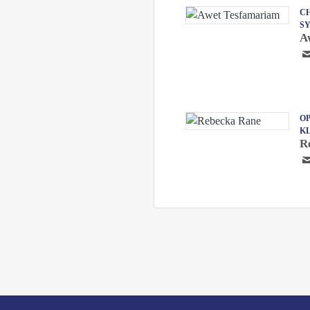
CH
S
A
OP
K
R