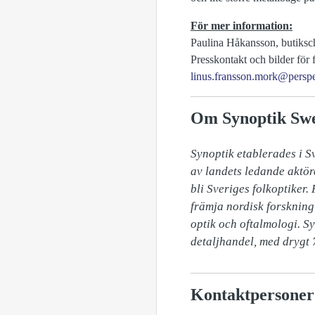
För mer information:
Paulina Håkansson, butiksch
Presskontakt och bilder för
linus.fransson.mork@perspe
Om Synoptik Sw
Synoptik etablerades i S
av landets ledande aktör
bli Sveriges folkoptiker.
främja nordisk forskning 
optik och oftalmologi. S
detaljhandel, med drygt 7
Kontaktpersoner