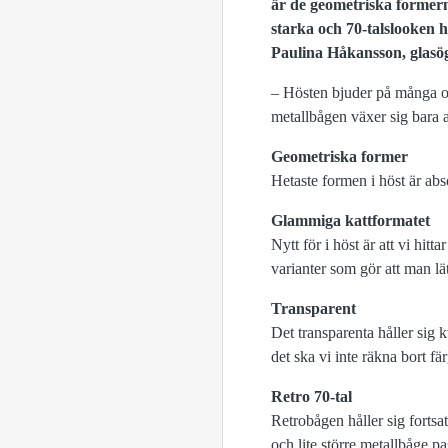
är de geometriska formerna
starka och 70-talslooken hå
Paulina Håkansson, glasög
– Hösten bjuder på många oli
metallbågen växer sig bara 
Geometriska former
Hetaste formen i höst är abs
Glammiga kattformatet
Nytt för i höst är att vi hit
varianter som gör att man lät
Transparent
Det transparenta håller sig 
det ska vi inte räkna bort f
Retro 70-tal
Retrobågen håller sig fortsa
och lite större metallbåge pa