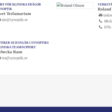
EF FÖR KLINISKA FRÅGOR
VERKSTÄ
Roland
YNOPTIK
wet Tesfamariam
unk
ate@synoptik.se
08-6
070-
TIKER OCH INGÅR I SYNOPTIKS
LINISKA TEAM/SUPPORT
ebecka Rane
rra@synoptik.se