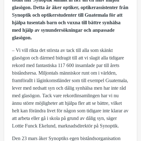
glasögon. Detta år åker optiker, optikerassistenter från
Synoptik och optikerstudenter till Guatemala för att
hjälpa tusentals barn och vuxna till bättre synhälsa
med hjälp av synundersökningar och anpassade
glasögon.
– Vi vill rikta det största av tack till alla som skänkt
glasögon och därmed bidragit till att vi slagit alla tidigare
rekord med fantastiska 117 600 insamlade par till årets
biståndsresa. Miljontals människor runt om i världen,
framförallt i låginkomstländer som till exempel Guatemala,
lever med nedsatt syn och dålig synhälsa men har inte råd
med glasögon. Tack vare rekordinsamlingen har vi nu
ännu större möjligheter att hjälpa fler att se bättre, vilket
helt kan förändra livet för någon som tidigare inte klarar av
att arbeta eller gå i skola på grund av dålig syn, säger
Lottie Funck Ekelund, marknadsdirektör på Synoptik.
Den 23 mars åker Synoptiks egen biståndsorganisation