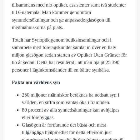
tillsammans med nio optiker, assistenter samt två studenter
till Guatemala. Man kommer genomföra
synundersökningar och ge anpassade glasögon till
medmänniskorna på plats.
Totalt har Synoptik genom butiksinsamlingar och i
samarbete med företagskunder samlat in över en halv
miljon glasögon sedan starten av Optiker Utan Gränser för
tio år sedan. Detta har resulterat i att man hjälpt 25 390
personer i låginkomstländer till en bättre synhälsa.
Fakta om världens syn
250 miljoner människor beräknas ha nedsatt syn i
världen, en siffra som väntas öka i framtiden.
80 procent av alla synnedsättningar kan avhjälpas
eller förebyggas.
Glasögon är fortfarande det bästa och mest
tillgängliga hjälpmedlet för detta eftersom just
okorrigerade brytningsfel är den främsta orsaken till