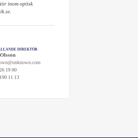
tör inom optisk 
ik.se.
LLANDE DIREKTÖR
 Olsson
nown@unknown.com
26 19 00
190 11 13