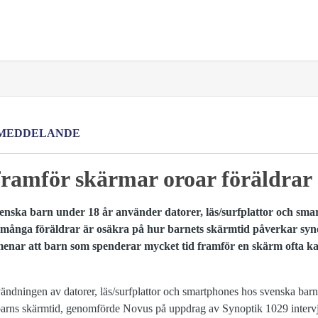
MEDDELANDE
framför skärmar oroar föräldrar
nska barn under 18 år använder datorer, läs/surfplattor och sma
 många föräldrar är osäkra på hur barnets skärmtid påverkar syn
enar att barn som spenderar mycket tid framför en skärm ofta kan
ändningen av datorer, läs/surfplattor och smartphones hos svenska barn
 barns skärmtid, genomförde Novus på uppdrag av Synoptik 1029 interv