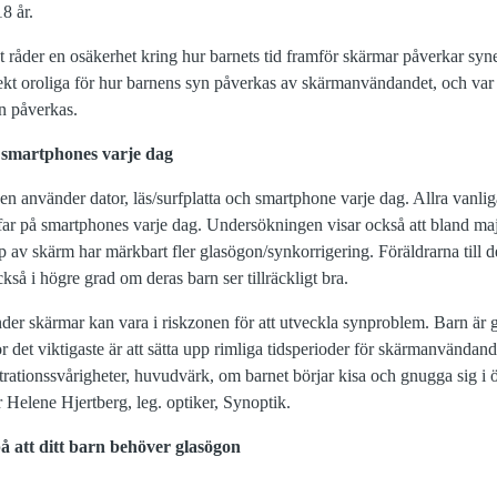
8 år.
t råder en osäkerhet kring hur barnets tid framför skärmar påverkar syn
irekt oroliga för hur barnens syn påverkas av skärmanvändandet, och var 
yn påverkas.
 smartphones varje dag
 använder dator, läs/surfplatta och smartphone varje dag. Allra vanliga
far på smartphones varje dag. Undersökningen visar också att bland maj
 av skärm har märkbart fler glasögon/synkorrigering. Föräldrarna till 
så i högre grad om deras barn ser tillräckligt bra.
er skärmar kan vara i riskzonen för att utveckla synproblem. Barn är ge
r det viktigaste är att sätta upp rimliga tidsperioder för skärmanvändand
ationssvårigheter, huvudvärk, om barnet börjar kisa och gnugga sig i 
 Helene Hjertberg, leg. optiker, Synoptik.
å att ditt barn behöver glasögon