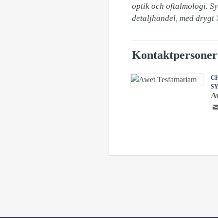
optik och oftalmologi. S
detaljhandel, med drygt 7
Kontaktpersoner
CH
S
A