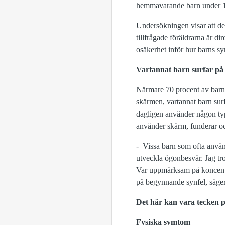
hemmavarande barn under 1
Undersökningen visar att de
tillfrågade föräldrarna är d
osäkerhet inför hur barns s
Vartannat barn surfar på
Närmare 70 procent av barnen
skärmen, vartannat barn sur
dagligen använder någon typ
använder skärm, funderar ock
- Vissa barn som ofta använd
utveckla ögonbesvär. Jag tro
Var uppmärksam på koncentr
på begynnande synfel, säger
Det här kan vara tecken p
Fysiska symtom