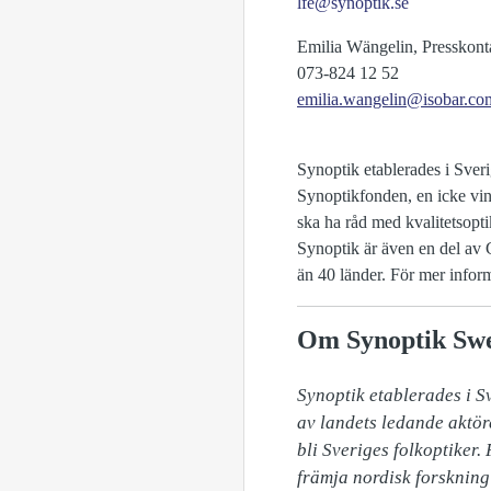
lfe@synoptik.se
Emilia Wängelin, Presskont
073-824 12 52
emilia.wangelin@isobar.co
Synoptik etablerades i Sver
Synoptikfonden, en icke vins
ska ha råd med kvalitetsopti
Synoptik är även en del av 
än 40 länder. För mer infor
Om Synoptik Sw
Synoptik etablerades i S
av landets ledande aktör
bli Sveriges folkoptiker.
främja nordisk forskning 