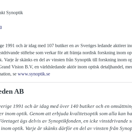
akt Synoptik
m
ige 1991 och är idag med 107 butiker en av Sveriges ledande aktörer in
tdrivande stiftelse som verkar för att främja nordisk forskning inom opti
k. Varje år skänks en del av vinsten från Synoptik till forskning inom o
Grand Vision B.V, en världsledande aktör inom optisk detaljhandel, med 
mation, se
www.synoptik.se
eden AB
verige 1991 och är idag med över 140 butiker och en omsättning
er inom optik. Genom att erbjuda kvalitetsoptik som alla kan ha
 Företaget ägs delvis av Synoptikfonden, en icke vinstdrivande sti
inom optik. Varje år skänks därför en del av vinsten från Synopt