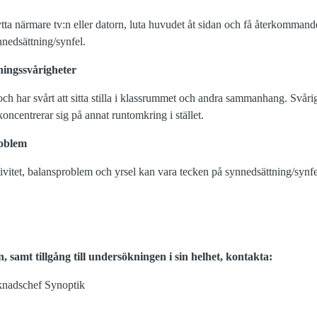
flytta närmare tv:n eller datorn, luta huvudet åt sidan och få återkom
nedsättning/synfel.
ningssvårigheter
och har svårt att sitta stilla i klassrummet och andra sammanhang. Svårigh
koncentrerar sig på annat runtomkring i stället.
roblem
ivitet, balansproblem och yrsel kan vara tecken på synnedsättning/synfe
, samt tillgång till undersökningen i sin helhet, kontakta:
knadschef Synoptik