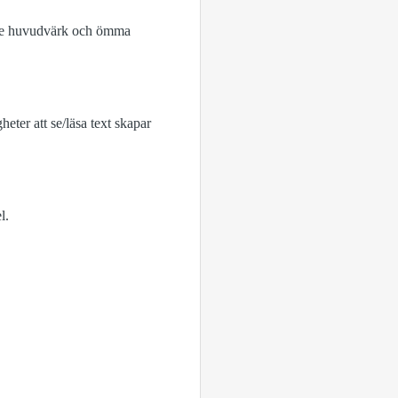
mande huvudvärk och ömma
eter att se/läsa text skapar
l.