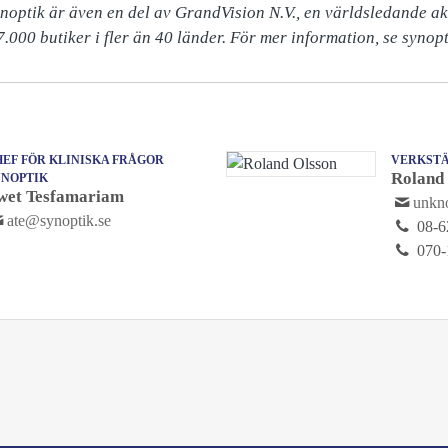
ynoptik är även en del av GrandVision N.V., en världsledande ak
.000 butiker i fler än 40 länder. För mer information, se synopt
EF FÖR KLINISKA FRÅGOR
VERKSTÄ
Roland
YNOPTIK
wet Tesfamariam
unk
ate@synoptik.se
08-6
070-