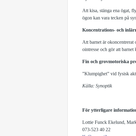
Att kisa, stänga ena ögat, 
ögon kan vara tecken på syn
Koncentrations- och inlär
Att barnet är okoncentrerat 
ointresse och gör att barnet 
Fin och grovmotoriska p
”Klumpighet” vid fysisk akt
Källa: Synoptik
För ytterligare information
Lottie Funck Ekelund, Mar
073-523 40 22