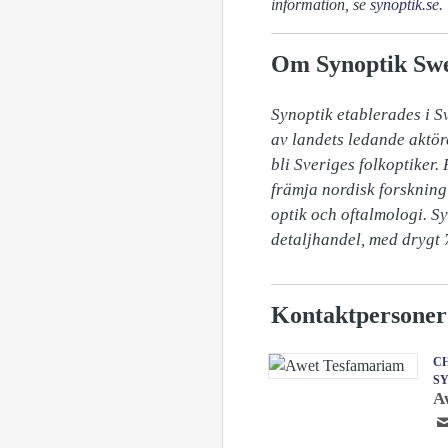
information, se
synoptik.se
.
Om Synoptik Sw
Synoptik etablerades i S
av landets ledande aktör
bli Sveriges folkoptiker.
främja nordisk forskning 
optik och oftalmologi. S
detaljhandel, med drygt 7
Kontaktpersoner
CH
S
A