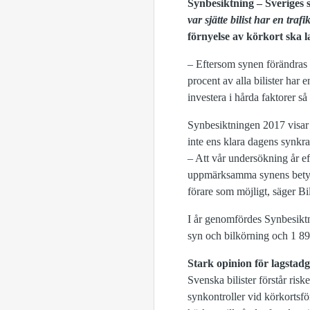
Synbesiktning – Sveriges s
var sjätte bilist har en trafi
förnyelse av körkort ska l
– Eftersom synen förändras g
procent av alla bilister har e
investera i hårda faktorer 
Synbesiktningen 2017 visar de
inte ens klara dagens synkra
– Att vår undersökning år ef
uppmärksamma synens betydels
förare som möjligt, säger 
I år genomfördes Synbesiktn
syn och bilkörning och 1 895
Stark opinion för lagstad
Svenska bilister förstår ris
synkontroller vid körkortsf