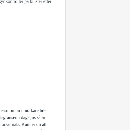
nkontroller på bilister efter
dessutom in i mörkare tider
sgränsen i dagsljus så är
försämrats. Känner du att