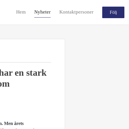
Hem
Nyheter
Kontaktpersoner
Följ
 har en stark
 om
en. Men årets