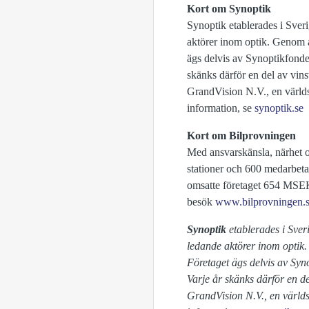
Kort om Synoptik
Synoptik etablerades i Sver
aktörer inom optik. Genom at
ägs delvis av Synoptikfonden
skänks därför en del av vins
GrandVision N.V., en världs
information, se
synoptik.se
Kort om Bilprovningen
Med ansvarskänsla, närhet o
stationer och 600 medarbeta
omsatte företaget 654 MSEK
besök
www.bilprovningen.
Synoptik
etablerades i Sve
ledande aktörer inom optik.
Företaget ägs delvis av Syno
Varje år skänks därför en de
GrandVision N.V., en världs