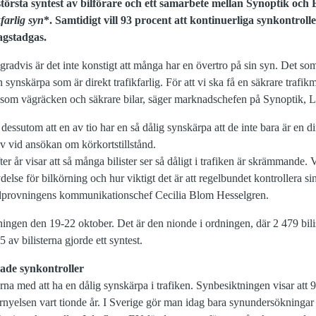
törsta syntest av bilförare och ett samarbete mellan Synoptik och 
kfarlig syn
*. Samtidigt vill 93 procent att kontinuerliga synkontrol
agstadgas.
radvis är det inte konstigt att många har en övertro på sin syn. Det som
n synskärpa som är direkt trafikfarlig. För att vi ska få en säkrare trafikmi
så som vägräcken och säkrare bilar, säger marknadschefen på Synoptik, 
ssutom att en av tio har en så dålig synskärpa att de inte bara är en dir
v vid ansökan om körkortstillstånd.
ter år visar att så många bilister ser så dåligt i trafiken är skrämmande.
e för bilkörning och hur viktigt det är att regelbundet kontrollera sin 
Bilprovningens kommunikationschef Cecilia Blom Hesselgren.
ingen den 19-22 oktober. Det är den nionde i ordningen, där 2 479 bili
 av bilisterna gjorde ett syntest.
gade synkontroller
kerna med att ha en dålig synskärpa i trafiken. Synbesiktningen visar att 
örnyelsen vart tionde år. I Sverige gör man idag bara synundersökninga