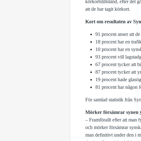
körkortstillstånd, efter det
att de har tagit körkort.
Kort om resultaten av Sy
91 procent anser att de
18 procent har en trafi
10 procent har en syns
93 procent vill lagstad
67 procent tycker att bi
87 procent tycker att y
19 procent hade glasögo
81 procent har någon f
För samlad statistik från S
Mörker försämrar synen y
– Framförallt efter att man 
och mörker försämrar synskär
man definitivt under den i 