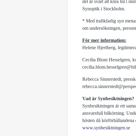
det är svårt att köra bil i 
Synoptik i Stockholm.
* Med trafikfarlig syn menas
om undersökningen, pressme
För mer information:
Helene Hjertberg, legitimer
Cecilia Blom Hesselgren, k
cecilia.blom.hesselgren@bi
Rebecca Sinnerstedt, pressko
rebecca.sinnerstedt@perspec
Vad är Synbesiktningen?
Synbesiktningen är ett sama
ansvarsfull bilkörning. Unde
hösten då körförhållandena 
www.synbesiktningen.se