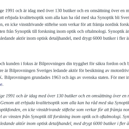
ige 1991 och är idag med över 130 butiker och en omsättning över en mi
t erbjuda kvalitetsoptik som alla kan ha råd med ska Synoptik bli Sveri
, en icke vinstdrivande stiftelse som verkar för att främja nordisk fors
ten från Synoptik till forskning inom optik och oftalmologi. Synoptik ä
ledande aktör inom optisk detaljhandel, med drygt 6000 butiker i fler ä
ch kunden i fokus är Bilprovningen din trygghet för säkra fordon och b
re är Bilprovningen Sveriges ledande aktör för besiktning av motordri
. Bilprovningen grundades 1963 och ägs av svenska staten. För mer i
se
.
rige 1991 och är idag med över 130 butiker och en omsättning över en m
 Genom att erbjuda kvalitetsoptik som alla kan ha råd med ska Synoptik 
ptikfonden, en icke vinstdrivande stiftelse som verkar för att främja no
l av vinsten från Synoptik till forskning inom optik och oftalmologi. Sy
ledande aktör inom optisk detaljhandel, med drygt 6000 butiker i fler 