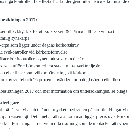
 görs inga kontroller. I de flesta EU-länder genomför man återkommande sy
nbesiktningen 2017:
 ser tillräckligt bra för att köra säkert (94 % män, 88 % kvinnor)
kfarlig synskärpa
kärpa som ligger under dagens körkortskrav
ga synkontroller vid körkortsförnyelse
lister bör kontrollera synen minst vart tredje år
rkeschaufförer bör kontrollera synen minst vart tredje år
n eller linser som villkor när de tog sitt körkort
orm av synfel och 56 procent använder normalt glasögon eller linser
ynbesiktningen 2017 och mer information om undersökningen, se bilaga.
tterligare
fyllt 40 år vet vi att det händer mycket med synen på kort tid. Nu går vi 
pan väsentligt. Det innebär alltså att om man ligger precis över körkort
mörker. För många är det vid mörkerkörning som de upptäcker att synen 