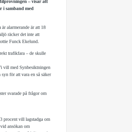
Bilprovningen – visar att
ler i samband med
 är alarmerande är att 18
ljö räcker det inte att
Lottie Funck Ekelund.
ekt trafikfara – de skulle
 Vi vill med Synbesiktningen
syn för att vara en så säker
ster svarade på frågor om
93 procent vill lagstadga om
r vid ansökan om