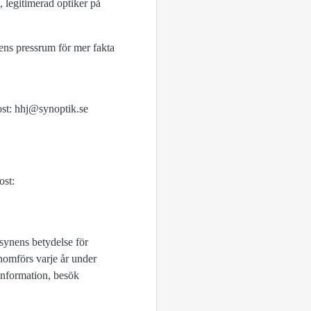
, legitimerad optiker på
gens pressrum för mer fakta
ost: hhj@synoptik.se
ost:
synens betydelse för
enomförs varje år under
information, besök