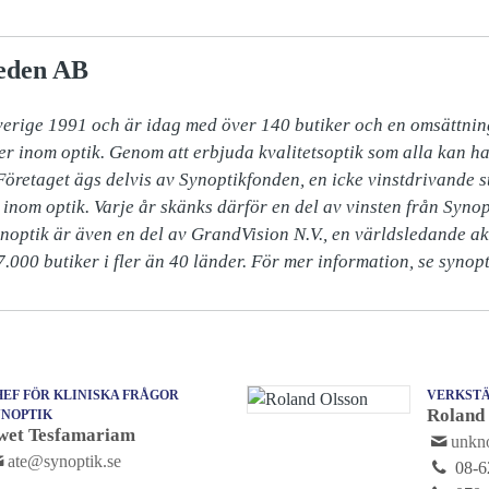
eden AB
verige 1991 och är idag med över 140 butiker och en omsättning
er inom optik. Genom att erbjuda kvalitetsoptik som alla kan ha
 Företaget ägs delvis av Synoptikfonden, en icke vinstdrivande sti
inom optik. Varje år skänks därför en del av vinsten från Synopt
ynoptik är även en del av GrandVision N.V., en världsledande ak
.000 butiker i fler än 40 länder. För mer information, se synopt
EF FÖR KLINISKA FRÅGOR
VERKSTÄ
Roland
YNOPTIK
wet Tesfamariam
unk
ate@synoptik.se
08-6