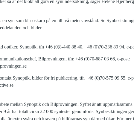
mörker så är det klokt att göra en synundersökning, säger Helene Hjertberg
 en syn som blir oskarp på en till två meters avstånd. Se Synbesiktnin
ddelanden och bilder.
ad optiker, Synoptik, tfn +46 (0)8-440 88 40, +46 (0)70-236 89 94, e-p
ommunikationschef, Bilprovningen, tfn: +46 (0)70-687 03 66, e-post:
lprovningen.se
ntakt Synoptik, bilder för fri publicering, tfn +46 (0)70-575 09 55, e-p
tive.se
rbete mellan Synoptik och Bilprovningen. Syftet är att uppmärksamma 
r 9 år har totalt cirka 22 000 syntester genomförts. Synbesiktningen g
ofta är extra svåra och kraven på bilförarnas syn därmed ökar. För mer 