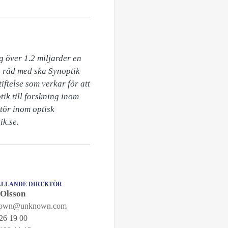
 över 1.2 miljarder en 
 råd med ska Synoptik 
ftelse som verkar för att 
ik till forskning inom 
tör inom optisk 
ik.se.
LLANDE DIREKTÖR
 Olsson
nown@unknown.com
26 19 00