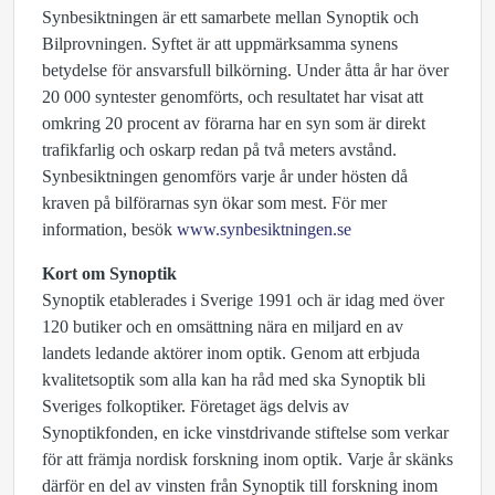
Synbesiktningen är ett samarbete mellan Synoptik och
Bilprovningen. Syftet är att uppmärksamma synens
betydelse för ansvarsfull bilkörning. Under åtta år har över
20 000 syntester genomförts, och resultatet har visat att
omkring 20 procent av förarna har en syn som är direkt
trafikfarlig och oskarp redan på två meters avstånd.
Synbesiktningen genomförs varje år under hösten då
kraven på bilförarnas syn ökar som mest. För mer
information, besök
www.synbesiktningen.se
Kort om Synoptik
Synoptik etablerades i Sverige 1991 och är idag med över
120 butiker och en omsättning nära en miljard en av
landets ledande aktörer inom optik. Genom att erbjuda
kvalitetsoptik som alla kan ha råd med ska Synoptik bli
Sveriges folkoptiker. Företaget ägs delvis av
Synoptikfonden, en icke vinstdrivande stiftelse som verkar
för att främja nordisk forskning inom optik. Varje år skänks
därför en del av vinsten från Synoptik till forskning inom