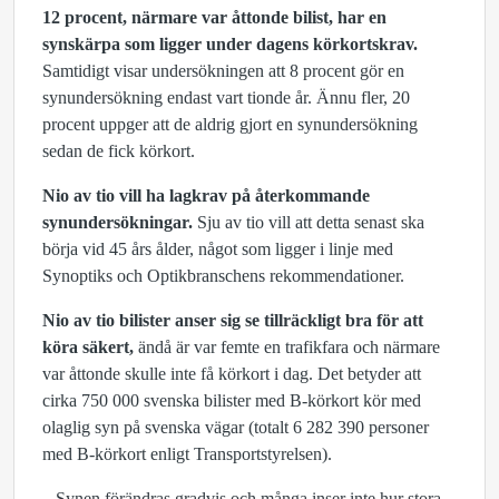
12 procent, närmare var åttonde bilist, har en
synskärpa som ligger under dagens körkortskrav.
Samtidigt visar undersökningen att 8 procent gör en
synundersökning endast vart tionde år. Ännu fler, 20
procent uppger att de aldrig gjort en synundersökning
sedan de fick körkort.
Nio av tio vill ha lagkrav på återkommande
synundersökningar.
Sju av tio vill att detta senast ska
börja vid 45 års ålder, något som ligger i linje med
Synoptiks och Optikbranschens rekommendationer.
Nio av tio bilister anser sig se tillräckligt bra för att
köra säkert,
ändå är var femte en trafikfara och närmare
var åttonde skulle inte få körkort i dag. Det betyder att
cirka 750 000 svenska bilister med B-körkort kör med
olaglig syn på svenska vägar (totalt 6 282 390 personer
med B-körkort enligt Transportstyrelsen).
– Synen förändras gradvis och många inser inte hur stora