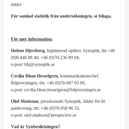
bilder.
För samlad statistik från undersökningen, se bilaga.
För mer information:
Helene Hjertberg
, legitimerad optiker, Synoptik, tfn +46
(0)8-440 88 40, +46 (0)70-236 89 94,
e-post: hhj@synoptik.se
Cecilia Blom Hesselgren,
kommunikationschef,
Bilprovningen, tfn: +46 (0)70-687 03 66,
e-post: cecilia.blom.hesselgren@bilprovningen.se
Olof Mattsson
, presskontakt Synoptik, bilder för fri
publicering, tfn: +46 (0)70-958 96 31,
e-post: olof.mattson@perspective.se
Vad är Synbesiktningen?