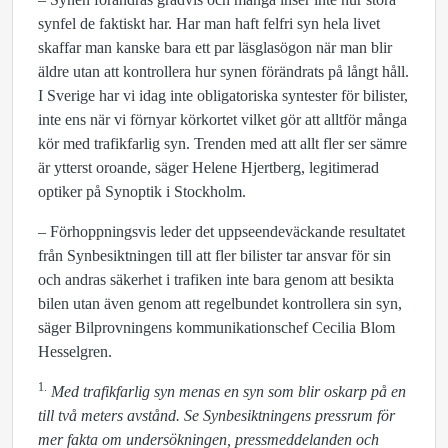
synfel de faktiskt har. Har man haft felfri syn hela livet
skaffar man kanske bara ett par läsglasögon när man blir
äldre utan att kontrollera hur synen förändrats på långt håll.
I Sverige har vi idag inte obligatoriska syntester för bilister,
inte ens när vi förnyar körkortet vilket gör att alltför många
kör med trafikfarlig syn. Trenden med att allt fler ser sämre
är ytterst oroande, säger Helene Hjertberg, legitimerad
optiker på Synoptik i Stockholm.
– Förhoppningsvis leder det uppseendeväckande resultatet
från Synbesiktningen till att fler bilister tar ansvar för sin
och andras säkerhet i trafiken inte bara genom att besikta
bilen utan även genom att regelbundet kontrollera sin syn,
säger Bilprovningens kommunikationschef Cecilia Blom
Hesselgren.
1.
Med trafikfarlig syn menas en syn som blir oskarp på en
till två meters avstånd.
Se Synbesiktningens pressrum för
mer fakta om undersökningen, pressmeddelanden och