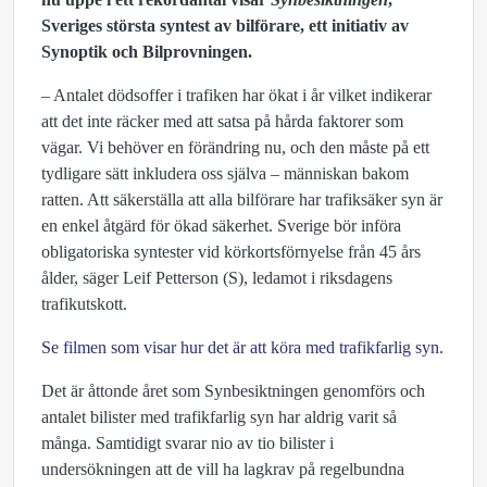
Sveriges största syntest av bilförare, ett initiativ av
Synoptik och Bilprovningen.
– Antalet dödsoffer i trafiken har ökat i år vilket indikerar
att det inte räcker med att satsa på hårda faktorer som
vägar. Vi behöver en förändring nu, och den måste på ett
tydligare sätt inkludera oss själva – människan bakom
ratten. Att säkerställa att alla bilförare har trafiksäker syn är
en enkel åtgärd för ökad säkerhet. Sverige bör införa
obligatoriska syntester vid körkortsförnyelse från 45 års
ålder, säger Leif Petterson (S), ledamot i riksdagens
trafikutskott.
Se filmen som visar hur det är att köra med trafikfarlig syn.
Det är åttonde året som Synbesiktningen genomförs och
antalet bilister med trafikfarlig syn har aldrig varit så
många. Samtidigt svarar nio av tio bilister i
undersökningen att de vill ha lagkrav på regelbundna