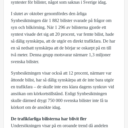
syntester för bilister, något som saknas i Sverige idag.
I slutet av oktober genomfördes den årliga
Synbesiktningen där 1 882 bilister svarade på frågor om
syn och bilkörning. När 1 296 av bilisterna gjorde ett
syntest visade det sig att 20 procent, var femte bilist, hade
så dålig synskärpa, att de utgör en direkt trafikfara. De har
en så nedsatt synskärpa att de börjar se oskarpt på en till
två meter. Denna grupp motsvarar närmare 1,3 miljoner
svenska bilister.
Synbesiktningen visar också att 12 procent, närmare var
åttonde bilist, har så dålig synskärpa att de inte bara utgör
en trafikfara – de skulle inte ens klara dagens synkrav vid
ansökan om körkortstillstånd. Enligt Synbesiktningen
skulle därmed drygt 750 000 svenska bilister inte få ta
körkort om de ansökte idag.
De trafikfarliga bilisterna har blivit fler
Undersökningen visar på en oroande trend då andelen